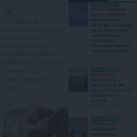
ACTUALIDAD
Zoetis facilita el
acceso al curso
avanzado en
La finalidad de esta
dermato-oncología
encuesta es identificar los
de la Universitat
Autònoma de
signos clínicos y
Barcelona
ofreciendo plazas
conductuales más
subvencionadas
frecuentes en animales
AGOSTO 7, 2026
maltratados y recoger la
percepción sobre la
ACTUALIDAD
Cotecnica
intencionalidad del
adquiere la
italiana Life Pet
agresor.
Care y refuerza su
expansión en
Europa
AGOSTO 5, 2026
ACTUALIDAD
Centauro y
VetPartners
impulsan la