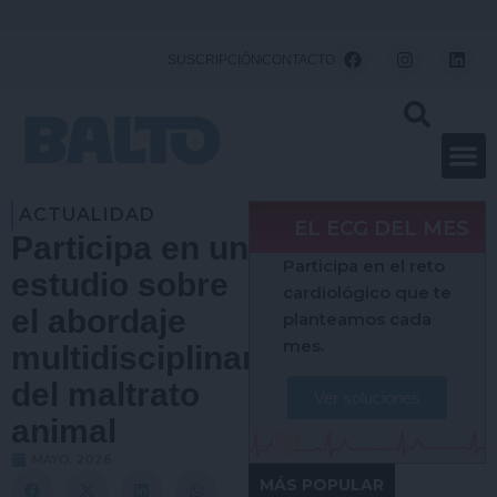
Ir
al
F
I
L
SUSCRIPCIÓN
CONTACTO
a
n
i
contenido
c
s
n
e
t
k
b
a
e
o
g
d
o
r
i
k
a
n
m
ACTUALIDAD
EL ECG DEL MES
Participa en un
Participa en el reto
estudio sobre
cardiológico que te
el abordaje
planteamos cada
mes.
multidisciplinar
del maltrato
Ver soluciones
animal
MAYO, 2026
MÁS POPULAR