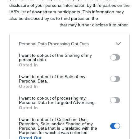
obligatorios están
disclosure of your personal information by third parties on the
IAB’s list of downstream participants. This information may
marcados con
*
also be disclosed by us to third parties on the
IAB’s List of
Downstream Participants
that may further disclose it to other
Escribe
third parties.
aquí...
Personal Data Processing Opt Outs
I want to opt-out of the Sharing of my
personal data.
Opted In
I want to opt-out of the Sale of my
Personal Data.
Opted In
I want to opt-out of processing my
Personal Data for Targeted Advertising.
Nombre*
Opted In
I want to opt-out of Collection, Use,
Retention, Sale, and/or Sharing of my
Correo
Personal Data that Is Unrelated with the
Purposes for which it was collected.
electrónico*
Opted Out