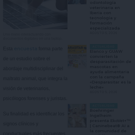
odontología
veterinaria en
Iberia con
tecnología y
formación
especializada
AGOSTO 5, 2026
Una mano interactuando con
documentos digitales en una laptop.
ACTUALIDAD
encuesta
Esta
forma parte
Elanco y GUAW
convierten la
de un estudio sobre el
desparasitación de
mascotas en
abordaje multidisciplinar del
ayuda alimentaria
con la campaña
maltrato animal, que integra la
«Desparasitar es la
leche»
visión de veterinarios,
AGOSTO 5, 2026
psicólogos forenses y juristas.
ACTUALIDAD
Boehringer
Su finalidad es identificar los
Ingelheim
presenta EkoVet+™
signos clínicos y
| Caninebeat® AI a
la comunidad de
conductuales más frecuentes