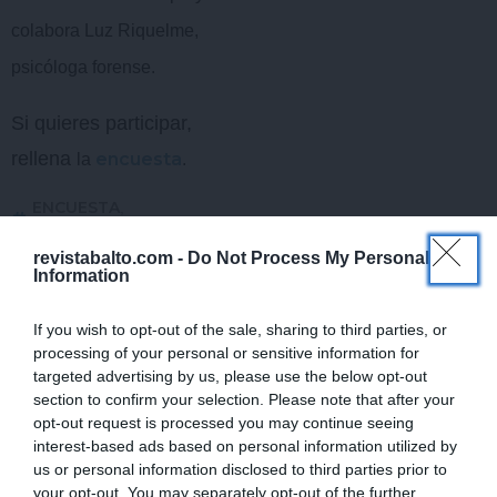
colabora Luz Riquelme,
psicóloga forense.
Si quieres participar,
rellena
encuesta
la
.
ENCUESTA
,
MALTRATOANIMAL
Ant
ANTERIOR
SIGUIENTE
Siguiente
revistabalto.com -
Do Not Process My Personal
Information
Deja un
If you wish to opt-out of the sale, sharing to third parties, or
processing of your personal or sensitive information for
comentario
targeted advertising by us, please use the below opt-out
section to confirm your selection. Please note that after your
Tu dirección de correo
opt-out request is processed you may continue seeing
interest-based ads based on personal information utilized by
electrónico no será
us or personal information disclosed to third parties prior to
publicada.
Los campos
your opt-out. You may separately opt-out of the further