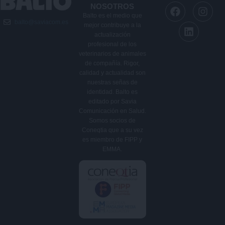
F
L
I
NOSOTROS
a
i
n
Balto es el medio que
balto@saviacom.es
c
n
s
mejor contribuye a la
e
k
t
actualización
b
e
a
profesional de los
veterinarios de animales
o
d
g
de compañía. Rigor,
o
i
r
calidad y actualidad son
k
n
a
nuestras señas de
m
identidad. Balto es
editado por Savia
Comunicación en Salud.
Somos socios de
Coneqtia que a su vez
es miembro de FIPP y
EMMA.