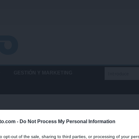
Buscar
GESTIÓN Y MARKETING
cipa en un estudio sobre el abordaje
lto.com -
Do Not Process My Personal Information
disciplinar del maltrato animal
RIERA
18/05/2026
to opt-out of the sale, sharing to third parties, or processing of your per