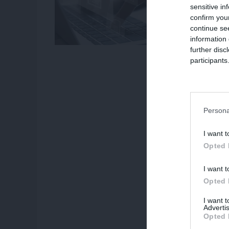
sensitive in
confirm you
continue se
information 
further disc
participants
Downstream 
Persona
I want t
Opted 
I want t
Opted 
I want 
Advertis
Opted 