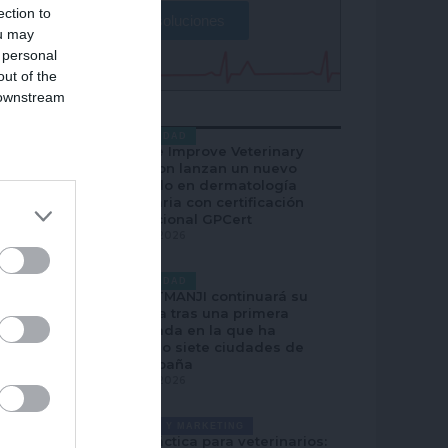
ection to
Ver soluciones
ou may
 personal
out of the
 downstream
MÁS POPULAR
B’s List of
ACTUALIDAD
Elanco e Improve Veterinary
Education lanzan un nuevo
posgrado en dermatología
veterinaria con certificación
internacional GPCert
JULIO 28, 2026
ACTUALIDAD
PARASITMANJI continuará su
aventura tras una primera
temporada en la que ha
recorrido siete ciudades de
toda España
JULIO 28, 2026
GESTIÓN Y MARKETING
Guía práctica para veterinarios: