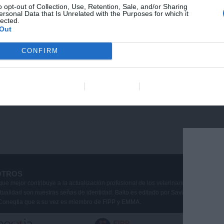
o opt-out of Collection, Use, Retention, Sale, and/or Sharing
ersonal Data that Is Unrelated with the Purposes for which it
lected.
Out
CONFIRM
Data Deletion
Data Access
Privacy Policy
OTROS
que mejor contribuye a la actualización profesional de los veterinarios de animale
ctualidad son nuestras señas de identidad. Balto es editado por Savia Comunicaci
Coneqtia que a su vez es miembro de FIPP y EMMA.