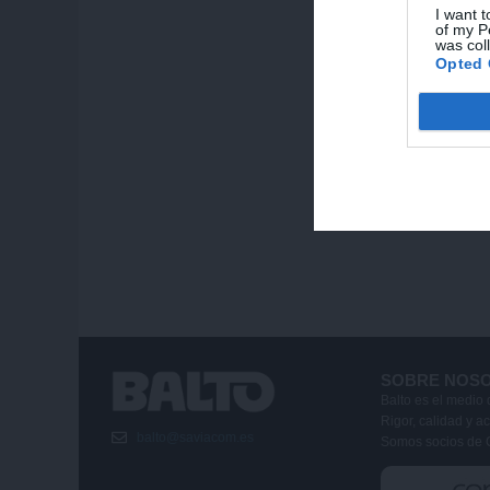
I want t
of my P
was col
Opted 
SOBRE NOS
Balto es el medio 
Rigor, calidad y a
balto@saviacom.es
Somos socios de 