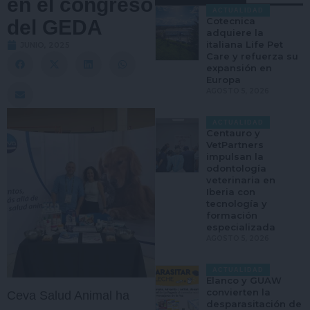
en el congreso
ACTUALIDAD
Cotecnica
del GEDA
adquiere la
italiana Life Pet
JUNIO, 2025
Care y refuerza su
expansión en
Europa
AGOSTO 5, 2026
ACTUALIDAD
Centauro y
VetPartners
impulsan la
odontología
veterinaria en
Iberia con
tecnología y
formación
especializada
AGOSTO 5, 2026
ACTUALIDAD
Elanco y GUAW
convierten la
Ceva Salud Animal ha
desparasitación de