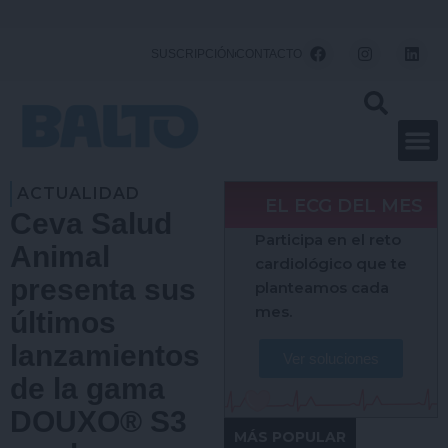
Ir
al
F
I
L
SUSCRIPCIÓN
CONTACTO
a
n
i
contenido
c
s
n
e
t
k
b
a
e
o
g
d
o
r
i
k
a
n
m
ACTUALIDAD
EL ECG DEL MES
Ceva Salud
Participa en el reto
Animal
cardiológico que te
presenta sus
planteamos cada
mes.
últimos
lanzamientos
Ver soluciones
de la gama
DOUXO® S3
MÁS POPULAR