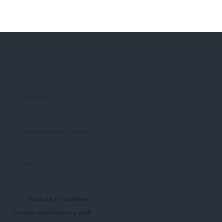
Data Deletion
Data Access
Privacy Policy
Nombre*
Correo
electrónico*
Web
Guarda mi nombre,
correo electrónico y web