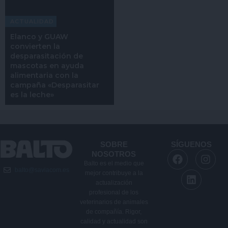
ACTUALIDAD
Elanco y GUAW
convierten la
desparasitación de
mascotas en ayuda
alimentaria con la
campaña «Desparasitar
es la leche»
SOBRE
SÍGUENOS
F
L
I
NOSOTROS
a
i
n
Balto es el medio que
balto@saviacom.es
c
n
s
mejor contribuye a la
e
k
t
actualización
b
e
a
profesional de los
veterinarios de animales
o
d
g
de compañía. Rigor,
o
i
r
calidad y actualidad son
k
n
a