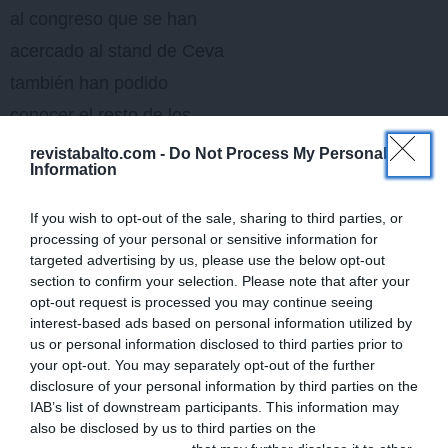
al congreso que se han
acercado al stand de Ceva
también han podido
conocer el resto de los
productos de la gama
revistabalto.com -
Do Not Process My Personal
Information
DOUXO® S3, líder en
dermatópicos, con sus
If you wish to opt-out of the sale, sharing to third parties, or
processing of your personal or sensitive information for
líneas CARE, CALM, PYO
targeted advertising by us, please use the below opt-out
Y SEB en sus diferentes
section to confirm your selection. Please note that after your
opt-out request is processed you may continue seeing
presentaciones como
interest-based ads based on personal information utilized by
champús, mousse y pads.
us or personal information disclosed to third parties prior to
your opt-out. You may separately opt-out of the further
disclosure of your personal information by third parties on the
Para más información,
IAB’s list of downstream participants. This information may
consulte a su delegado
also be disclosed by us to third parties on the
IAB’s List of