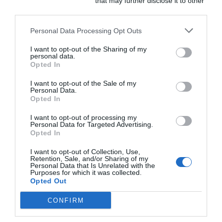
Downstream Participants
that may further disclose it to other
Ceva Salud Animal.
third parties.
INDUSTRIA
Personal Data Processing Opt Outs
Ant
ANTERIOR
SIGUIENTE
Siguiente
I want to opt-out of the Sharing of my
personal data.
Opted In
Deja un
comentario
I want to opt-out of the Sale of my
Personal Data.
Opted In
Tu dirección de correo
I want to opt-out of processing my
electrónico no será
Personal Data for Targeted Advertising.
Opted In
publicada.
Los campos
obligatorios están
I want to opt-out of Collection, Use,
Retention, Sale, and/or Sharing of my
marcados con
*
Personal Data that Is Unrelated with the
Purposes for which it was collected.
Opted Out
Escribe
aquí...
CONFIRM