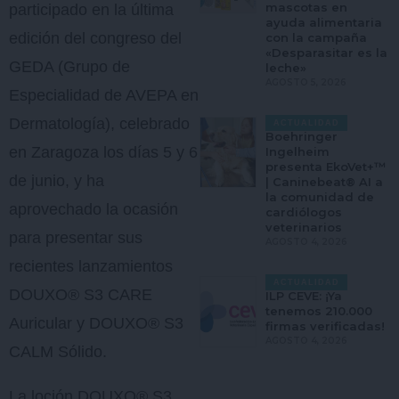
mascotas en
participado en la última
ayuda alimentaria
edición del congreso del
con la campaña
«Desparasitar es la
GEDA (Grupo de
leche»
AGOSTO 5, 2026
Especialidad de AVEPA en
Dermatología), celebrado
ACTUALIDAD
Boehringer
en Zaragoza los días 5 y 6
Ingelheim
presenta EkoVet+™
de junio, y ha
| Caninebeat® AI a
la comunidad de
aprovechado la ocasión
cardiólogos
veterinarios
para presentar sus
AGOSTO 4, 2026
recientes lanzamientos
ACTUALIDAD
DOUXO® S3 CARE
ILP CEVE: ¡Ya
tenemos 210.000
Auricular y DOUXO® S3
firmas verificadas!
AGOSTO 4, 2026
CALM Sólido.
La loción DOUXO® S3