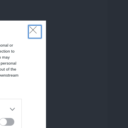
sonal or
ection to
ou may
 personal
out of the
 downstream
B’s List of
s
o