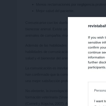
Menos reclamaciones por negligencia profesi
Mejor salud del paciente.
Comunicarse con los dueños es vital para el éxito de
revistaba
bienestar animal. Existe un reconocimiento crecient
animales de compañía; muchos dueños ven a su mas
If you wish 
sensitive in
Además de las habilidades científicas, técnicas y cl
confirm you
habilidades de comunicación para prosperar en la prá
continue se
information 
salud y el bienestar del animal de compañía, del clien
further disc
participants
La comunicación es inevitable, ineludible y una de la
Downstream 
han confirmado que la comunicación efectiva se corr
una mejor satisfacción profesional, personal y del cl
Persona
No obstante, la investigación ha demostrado que la
formación veterinaria (Shaw, 2006), y a menudo se le
I want t
(Cornell y Kopcha, 2007). Además, muchos veterina