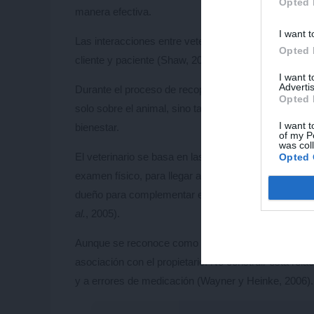
Opted 
manera efectiva.
I want t
Las interacciones entre veterinario y cliente, así c
Opted 
cliente y paciente (Shaw, 2006).
I want 
Advertis
Durante el proceso de recopilación de información y
Opted 
solo sobre el animal, sino también sobre cualquier as
I want t
bienestar.
of my P
was col
El veterinario se basa en las habilidades de observa
Opted 
examen físico, para llegar a un diagnóstico preciso.
dueño para complementar este diagnóstico. “Construi
al.
, 2005).
Aunque se reconoce como importante para el proceso
asociación con el propietario. No construir esta rela
y a errores de medicación (Wayner y Heinke, 2006).