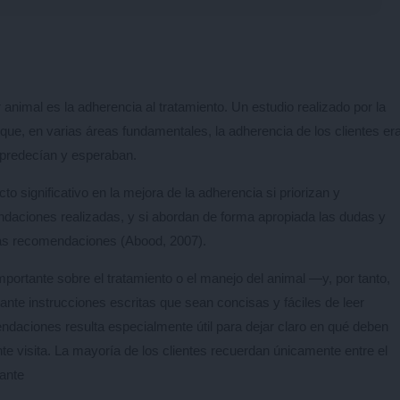
 animal es la adherencia al tratamiento. Un estudio realizado por la
que, en varias áreas fundamentales, la adherencia de los clientes er
 predecían y esperaban.
o significativo en la mejora de la adherencia si priorizan y
aciones realizadas, y si abordan de forma apropiada las dudas y
has recomendaciones (Abood, 2007).
mportante sobre el tratamiento o el manejo del animal —y, por tanto,
e instrucciones escritas que sean concisas y fáciles de leer
ndaciones resulta especialmente útil para dejar claro en qué deben
ente visita. La mayoría de los clientes recuerdan únicamente entre el
rante