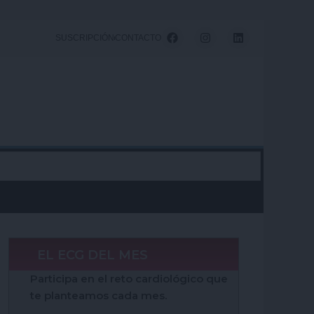
F
I
L
SUSCRIPCIÓN
CONTACTO
a
n
i
c
s
n
e
t
k
b
a
e
o
g
d
o
r
i
k
a
n
m
EL ECG DEL MES
Participa en el reto cardiológico que
te planteamos cada mes.