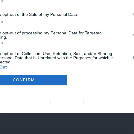
In
o opt-out of the Sale of my Personal Data.
omo la elección del estilo de comunicación, deben adaptarse a cada
In
to opt-out of processing my Personal Data for Targeted
ing.
 educación del cliente, la comunicación debe buscar información no
In
pecto social o de estilo de vida que pueda influir en su salud y
o opt-out of Collection, Use, Retention, Sale, and/or Sharing
ersonal Data that Is Unrelated with the Purposes for which it
lected.
ción y en las interacciones entre el tutor y la mascota, además del
Out
 El veterinario también depende de la información proporcionada por e
CONFIRM
r una relación es vital para el éxito de cada consulta” (Silverman
et
Data Deletion
Data Access
Privacy Policy
 de atención, muchos veterinarios no invierten en construir una
ción puede llevar a un aumento de la falta de adherencia al tratamient