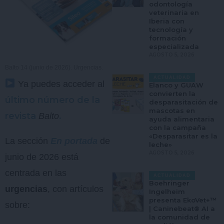
odontología
veterinaria en
Iberia con
tecnología y
formación
especializada
AGOSTO 5, 2026
Balto 14 (junio de 2026). Urgencias.
ACTUALIDAD
Ya puedes acceder al
Elanco y GUAW
convierten la
último número de la
desparasitación de
mascotas en
revista
.
Balto
ayuda alimentaria
con la campaña
«Desparasitar es la
La sección
En portada
de
leche»
AGOSTO 5, 2026
junio de 2026 está
centrada en las
ACTUALIDAD
Boehringer
urgencias
, con artículos
Ingelheim
presenta EkoVet+™
sobre:
| Caninebeat® AI a
la comunidad de