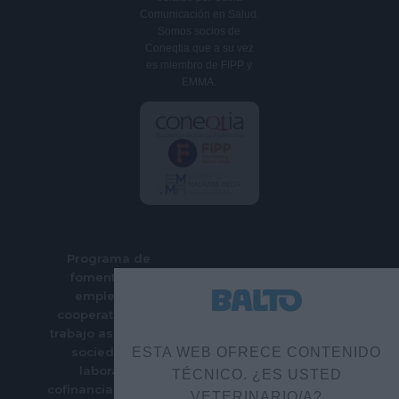
Comunicación en Salud.
Somos socios de
Coneqtia que a su vez
es miembro de FIPP y
EMMA.
Programa de
fomento del
empleo en
cooperativas de
trabajo asociado y
sociedades
ESTA WEB OFRECE CONTENIDO
laborales
TÉCNICO. ¿ES USTED
cofinanciado por el
VETERINARIO/A?