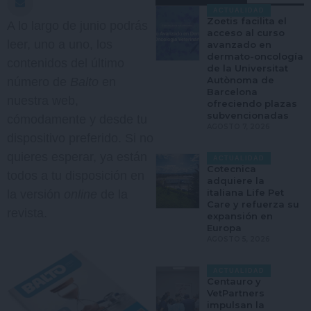
ACTUALIDAD
Zoetis facilita el
A lo largo de junio podrás
acceso al curso
leer, uno a uno, los
avanzado en
dermato-oncología
contenidos del último
de la Universitat
Autònoma de
número de
Balto
en
Barcelona
nuestra web,
ofreciendo plazas
subvencionadas
cómodamente y desde tu
AGOSTO 7, 2026
dispositivo preferido. Si no
quieres esperar, ya están
ACTUALIDAD
Cotecnica
todos a tu disposición en
adquiere la
italiana Life Pet
la versión
online
de la
Care y refuerza su
revista.
expansión en
Europa
AGOSTO 5, 2026
ACTUALIDAD
Centauro y
VetPartners
impulsan la