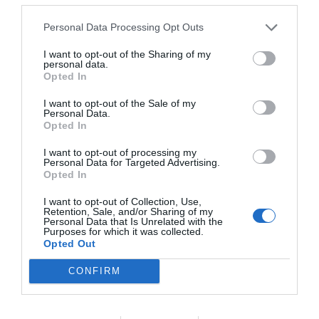
MSD:
La
Personal Data Processing Opt Outs
experiencia del
experto: caso
I want to opt-out of the Sharing of my
personal data.
clínico del mes
Opted In
®
con Numelvi
.
I want to opt-out of the Sale of my
Personal Data.
Tratamiento
Opted In
exitoso con
I want to opt-out of processing my
Personal Data for Targeted Advertising.
®
Numelvi
en un
Opted In
caso de DAC de
I want to opt-out of Collection, Use,
inicio temprano
Retention, Sale, and/or Sharing of my
Personal Data that Is Unrelated with the
Purposes for which it was collected.
(Laura Navarro).
Opted Out
Virbac:
Casos
CONFIRM
clínicos de otitis
canina.