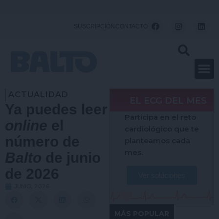
Ir
al
F
I
L
SUSCRIPCIÓN
CONTACTO
a
n
i
contenido
c
s
n
e
t
k
b
a
e
o
g
d
o
r
i
k
a
n
m
ACTUALIDAD
EL ECG DEL MES
Ya puedes leer
Participa en el reto
online
el
cardiológico que te
número de
planteamos cada
mes.
Balto
de junio
de 2026
Ver soluciones
JUNIO, 2026
MÁS POPULAR