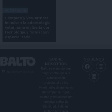
ACTUALIDAD
Centauro y VetPartners
impulsan la odontología
veterinaria en Iberia con
tecnología y formación
especializada
SOBRE
SÍGUENOS
F
L
I
NOSOTROS
a
i
n
Balto es el medio que
balto@saviacom.es
c
n
s
mejor contribuye a la
e
k
t
actualización
b
e
a
profesional de los
veterinarios de animales
o
d
g
de compañía. Rigor,
o
i
r
calidad y actualidad son
k
n
a
nuestras señas de
m
identidad. Balto es
editado por Savia