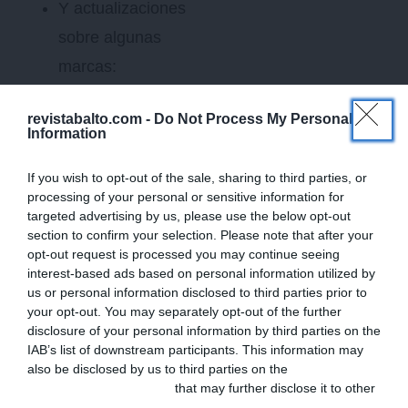
Y actualizaciones
sobre algunas
marcas:
Ceva Salud
revistabalto.com -
Do Not Process My Personal
Animal
:
Information
st
CardioIberia 1
If you wish to opt-out of the sale, sharing to third parties, or
edition.
processing of your personal or sensitive information for
Domes
targeted advertising by us, please use the below opt-out
section to confirm your selection. Please note that after your
Pharma
:
opt-out request is processed you may continue seeing
¿Cómo ayudar
interest-based ads based on personal information utilized by
us or personal information disclosed to third parties prior to
a los perros
your opt-out. You may separately opt-out of the further
durante la
disclosure of your personal information by third parties on the
IAB’s list of downstream participants. This information may
noche de San
also be disclosed by us to third parties on the
IAB’s List of
Juan?
Downstream Participants
that may further disclose it to other
third parties.