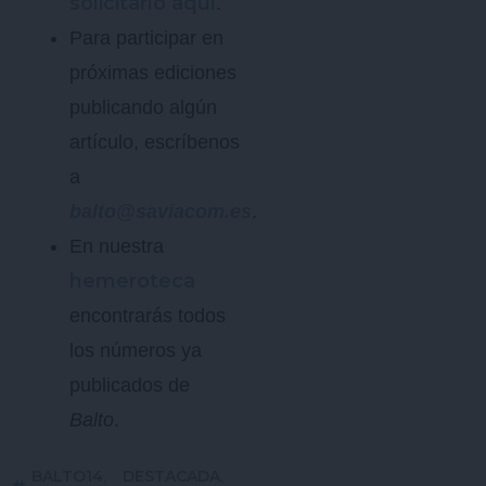
solicitarlo aquí
.
Para participar en
próximas ediciones
publicando algún
artículo, escríbenos
a
balto@saviacom.es
.
En nuestra
hemeroteca
encontrarás todos
los números ya
publicados de
Balto
.
BALTO14
DESTACADA
,
,