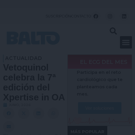
Ir
al
F
I
L
SUSCRIPCIÓN
CONTACTO
a
n
i
contenido
c
s
n
e
t
k
b
a
e
o
g
d
o
r
i
k
a
n
m
ACTUALIDAD
EL ECG DEL MES
Vetoquinol
Participa en el reto
celebra la 7ª
cardiológico que te
edición del
planteamos cada
mes.
Xpertise in OA
JUNIO, 2026
Ver soluciones
MÁS POPULAR