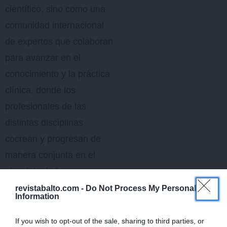
científico, sino como una
comunidad internacional
de expertos que colaboran
para avanzar en el
conocimiento y la práctica
clínica, donde los
profesionales de las
distintas disciplinas
cocrean y progresan de
manera conjunta en el
abordaje de la
osteoartritis, una
revistabalto.com -
Do Not Process My Personal
Information
enfermedad compleja que
requiere un enfoque a
If you wish to opt-out of the sale, sharing to third parties, or