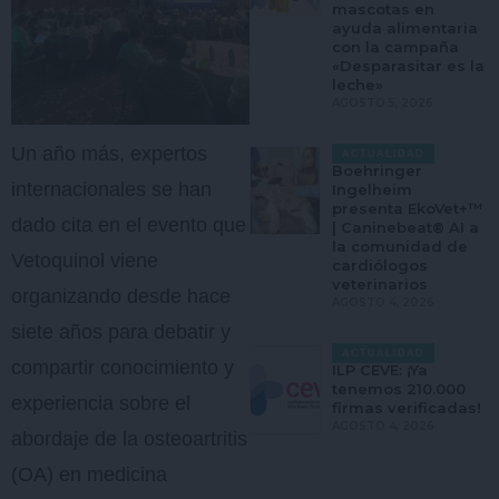
mascotas en
ayuda alimentaria
con la campaña
«Desparasitar es la
leche»
AGOSTO 5, 2026
Un año más, expertos
ACTUALIDAD
Boehringer
internacionales se han
Ingelheim
presenta EkoVet+™
dado cita en el evento que
| Caninebeat® AI a
la comunidad de
Vetoquinol viene
cardiólogos
veterinarios
organizando desde hace
AGOSTO 4, 2026
siete años para debatir y
ACTUALIDAD
compartir conocimiento y
ILP CEVE: ¡Ya
tenemos 210.000
experiencia sobre el
firmas verificadas!
AGOSTO 4, 2026
abordaje de la osteoartritis
(OA) en medicina