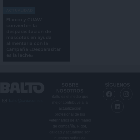
ACTUALIDAD
Elanco y GUAW
convierten la
desparasitación de
mascotas en ayuda
alimentaria con la
campaña «Desparasitar
es la leche»
SOBRE
SÍGUENOS
F
L
I
NOSOTROS
a
i
n
Balto es el medio que
balto@saviacom.es
c
n
s
mejor contribuye a la
e
k
t
actualización
b
e
a
profesional de los
veterinarios de animales
o
d
g
de compañía. Rigor,
o
i
r
calidad y actualidad son
k
n
a
nuestras señas de