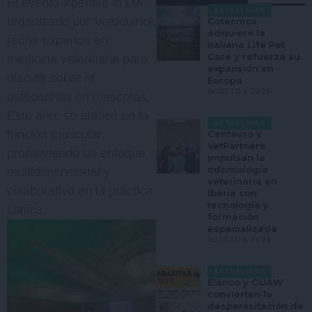
El evento Xpertise in OA,
ACTUALIDAD
organizado por Vetoquinol,
Cotecnica
adquiere la
reúne expertos en
italiana Life Pet
Care y refuerza su
medicina veterinaria para
expansión en
discutir sobre la
Europa
AGOSTO 5, 2026
osteoartritis en mascotas.
Este año, se enfocó en la
ACTUALIDAD
función muscular,
Centauro y
VetPartners
promoviendo un enfoque
impulsan la
odontología
multidimensional y
veterinaria en
colaborativo en la práctica
Iberia con
tecnología y
clínica.
formación
especializada
AGOSTO 5, 2026
ACTUALIDAD
Elanco y GUAW
convierten la
desparasitación de