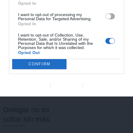
propio. Así se refuerza un
Opted In
círculo difícil de romper: la
I want to opt-out of processing my
Personal Data for Targeted Advertising.
clínica depende del
Opted In
propietario porque el
I want to opt-out of Collection, Use,
Retention, Sale, and/or Sharing of my
sistema no está definido, y
Personal Data that Is Unrelated with the
Purposes for which it was collected.
el sistema no llega a
Opted Out
definirse del todo porque
CONFIRM
la presión diaria obliga a
seguir resolviendo todo en
Data Deletion
Data Access
Privacy Policy
el momento.
Delegar no es
soltar sin más