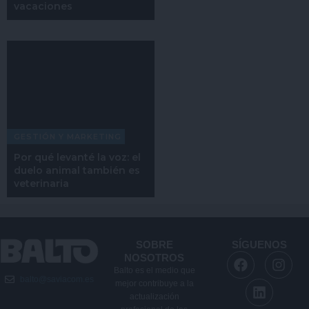
vacaciones
GESTIÓN Y MARKETING
Por qué levanté la voz: el
duelo animal también es
veterinaria
SOBRE
SÍGUENOS
F
L
I
NOSOTROS
a
i
n
Balto es el medio que
balto@saviacom.es
c
n
s
mejor contribuye a la
e
k
t
actualización