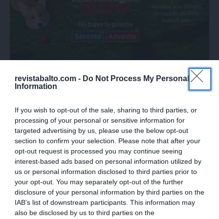
revistabalto.com -
Do Not Process My Personal
Information
Actualidad
If you wish to opt-out of the sale, sharing to third parties, or
Elanco refuerza la
processing of your personal or sensitive information for
targeted advertising by us, please use the below opt-out
concienciación con la
section to confirm your selection. Please note that after your
campaña “SOS
opt-out request is processed you may continue seeing
interest-based ads based on personal information utilized by
Leishmaniosis”
us or personal information disclosed to third parties prior to
your opt-out. You may separately opt-out of the further
disclosure of your personal information by third parties on the
La Leishmaniosis canina continúa siendo una
IAB’s list of downstream participants. This information may
enfermedad endémica en España, con impacto
also be disclosed by us to third parties on the
IAB’s List of