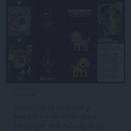
Actualidad
Ceva Salud Animal y
Patasbox se alían para
proteger del miedo a los