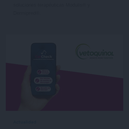
soluciones terapéuticas Modulis® y
Dermipred®.
Actualidad