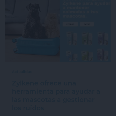
Actualidad
Zylkene ofrece una
herramienta para ayudar a
las mascotas a gestionar
los ruidos