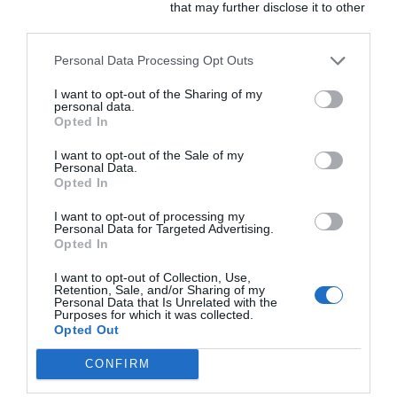
en la salud animal y pública. Elanco insiste en
Downstream Participants
that may further disclose it to other
third parties.
la necesidad de mantener una prevención
antiparasitaria activa y continuada durante todo
Personal Data Processing Opt Outs
el año para reducir el riesgo de infección.
I want to opt-out of the Sharing of my
personal data.
Opted In
I want to opt-out of the Sale of my
Personal Data.
Opted In
I want to opt-out of processing my
Personal Data for Targeted Advertising.
Opted In
I want to opt-out of Collection, Use,
Retention, Sale, and/or Sharing of my
Personal Data that Is Unrelated with the
Purposes for which it was collected.
Opted Out
CONFIRM