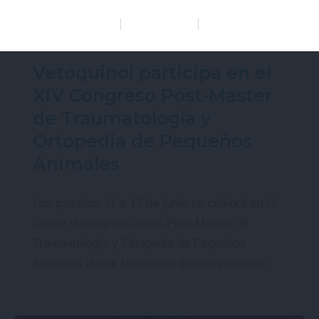
Data Deletion
Data Access
Privacy Policy
Actualidad
Vetoquinol participa en el
XIV Congreso Post-Master
de Traumatología y
Ortopedia de Pequeños
Animales
Los pasados 11 a 13 de junio se celebró en O
Grove el congreso anual Post-Master de
Traumatología y Ortopedia de Pequeños
Animales donde Vetoquinol estuvo presente.