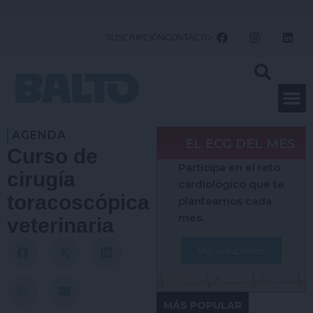
Ir
al
F
I
L
SUSCRIPCIÓN
CONTACTO
a
n
i
contenido
c
s
n
e
t
k
b
a
e
o
g
d
o
r
i
k
a
n
m
AGENDA
EL ECG DEL MES
Curso de
Participa en el reto
cirugía
cardiológico que te
toracoscópica
planteamos cada
mes.
veterinaria
Ver soluciones
MÁS POPULAR