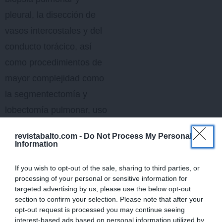
pleural, la disección de
vasos intercostales y del
conducto torácico, así
como procedimientos de
mayor complejidad como
la segmentectomía y
lobectomía pulmonar, uso
de verde de indocianina y
revistabalto.com -
Do Not Process My Personal
toracotomías.
Information
Profesores:
Ángelo Tapia
If you wish to opt-out of the sale, sharing to third parties, or
processing of your personal or sensitive information for
(LAPAROENDOVET,
targeted advertising by us, please use the below opt-out
Barcelona), José
section to confirm your selection. Please note that after your
opt-out request is processed you may continue seeing
Sampayo (Hospital
interest-based ads based on personal information utilized by