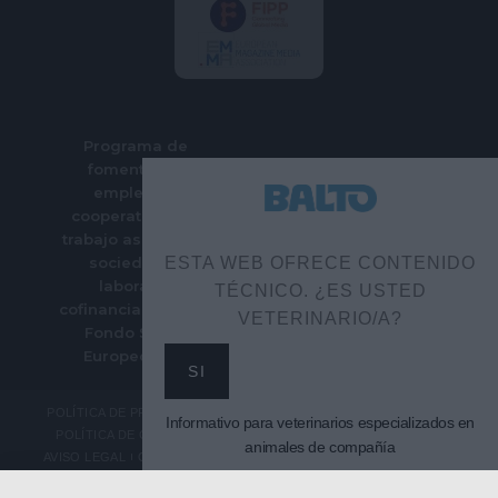
Programa de
fomento del
empleo en
cooperativas de
trabajo asociado y
sociedades
ESTA WEB OFRECE CONTENIDO
laborales
TÉCNICO. ¿ES USTED
cofinanciado por el
VETERINARIO/A?
Fondo Social
Europeo Plus
SI
POLÍTICA DE PRIVACIDAD
Informativo para veterinarios especializados en
POLÍTICA DE COOKIES
animales de compañía
AVISO LEGAL
CONTACTO
SUSCRIPCIÓN