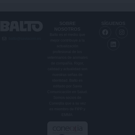
SOBRE
SÍGUENOS
F
L
I
NOSOTROS
a
i
n
Balto es el medio que
balto@saviacom.es
c
n
s
mejor contribuye a la
e
k
t
actualización
b
e
a
profesional de los
veterinarios de animales
o
d
g
de compañía. Rigor,
o
i
r
calidad y actualidad son
k
n
a
nuestras señas de
m
identidad. Balto es
editado por Savia
Comunicación en Salud.
Somos socios de
Coneqtia que a su vez
es miembro de FIPP y
EMMA.