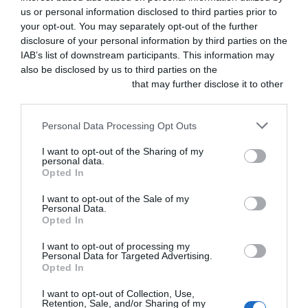
Veterinario EndoVet y
us or personal information disclosed to third parties prior to
your opt-out. You may separately opt-out of the further
Universidad Europea,
disclosure of your personal information by third parties on the
Madrid), Simone Monti
IAB’s list of downstream participants. This information may
also be disclosed by us to third parties on the
IAB’s List of
(Clínica Veterinaria
Downstream Participants
that may further disclose it to other
Valdostana, Aosta (Italia)
third parties.
Personal Data Processing Opt Outs
Plazas disponibles.
I want to opt-out of the Sharing of my
personal data.
Opted In
Deja un
I want to opt-out of the Sale of my
Personal Data.
comentario
Opted In
I want to opt-out of processing my
Tu dirección de correo
Personal Data for Targeted Advertising.
electrónico no será
Opted In
publicada.
Los campos
I want to opt-out of Collection, Use,
Retention, Sale, and/or Sharing of my
obligatorios están