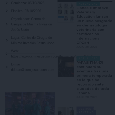
Comienza: 05/10/2026
ACTUALIDAD
Elanco e Improve
Finaliza: 07/10/2026
Veterinary
Education lanzan
Organizador: Centro de
un nuevo posgrado
Cirugía de Mínima Invasión
en dermatología
veterinaria con
Jesús Usón
certificación
Lugar: Centro de Cirugía de
internacional
GPCert
Mínima Invasión Jesús Usón
JULIO 28, 2026
Web:
https://www.ccmijesususon.com/formacion/curso/1621/
ACTUALIDAD
PARASITMANJI
E-mail:
continuará su
dduran@ccmijesususon.com
aventura tras una
primera temporada
en la que ha
recorrido siete
ciudades de toda
España
JULIO 28, 2026
GESTIÓN Y
MARKETING