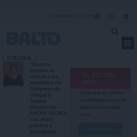
Ir
al
F
I
L
SUSCRIPCIÓN
CONTACTO
a
n
i
contenido
c
s
n
e
t
k
b
a
e
o
g
d
o
r
i
k
a
n
m
CIRUGÍA
“Nuestro
objetivo es
EL ECG DEL
ofrecer a los
MES
asistentes del
Congreso de
Participa en el reto
Cirugía y
cardiológico que te
Tejidos
planteamos cada
Blandos de
AVEPA-GECIRA
mes.
una visión
práctica y
Ver soluciones
actualizada”