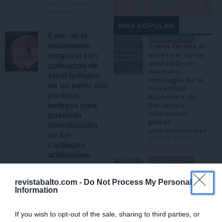
SHEILA RIERA
01/07/2026
MÁS POPULAR
Éxito en el
ACTUALIDAD
tratamiento
Zoetis facilita el
acceso al curso
temporal con
avanzado en
aplicación de
dermato-
stent laríngeo
oncología de la
en un perro con
Universitat
parálisis
Autònoma de
laríngea para
Barcelona
ofreciendo
posterior
plazas
lateralización
subvencionadas
de los
AGOSTO 7, 2026
cartílagos
aritenoides
ACTUALIDAD
Cotecnica
REDACCIÓN BALTO
09/02/2026
adquiere la
revistabalto.com -
Do Not Process My Personal
italiana Life Pet
Information
Care y refuerza
Riesgos asociados
su expansión en
a la ausencia de
Europa
If you wish to opt-out of the sale, sharing to third parties, or
ovariohisterectomía
AGOSTO 5, 2026