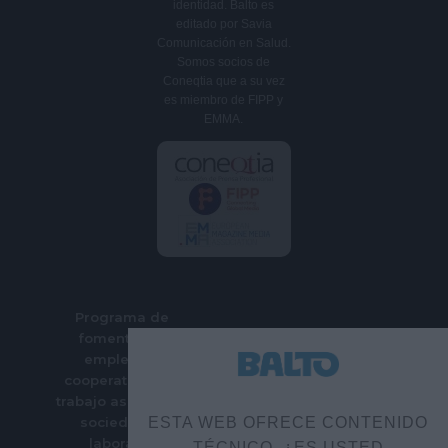
identidad. Balto es
editado por Savia
Comunicación en Salud.
Somos socios de
Coneqtia que a su vez
es miembro de FIPP y
EMMA.
Programa de
fomento del
empleo en
cooperativas de
trabajo asociado y
sociedades
ESTA WEB OFRECE CONTENIDO
laborales
TÉCNICO. ¿ES USTED