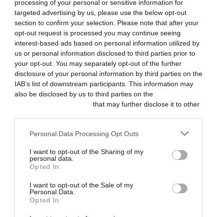
processing of your personal or sensitive information for
en conejas
targeted advertising by us, please use the below opt-out
ACTUALIDAD
REDACCIÓN BALTO
section to confirm your selection. Please note that after your
Centauro y
09/12/2025
opt-out request is processed you may continue seeing
VetPartners
impulsan la
interest-based ads based on personal information utilized by
Manejo de vía
odontología
us or personal information disclosed to third parties prior to
veterinaria en
aérea en
your opt-out. You may separately opt-out of the further
Iberia con
pequeños
disclosure of your personal information by third parties on the
tecnología y
animales
formación
IAB’s list of downstream participants. This information may
especializada
REDACCIÓN BALTO
also be disclosed by us to third parties on the
IAB’s List of
24/11/2025
AGOSTO 5, 2026
Downstream Participants
that may further disclose it to other
third parties.
Escisión de un
ACTUALIDAD
Elanco y GUAW
insulinoma
Personal Data Processing Opt Outs
convierten la
pancreático
desparasitación
I want to opt-out of the Sharing of my
complejo con
de mascotas en
personal data.
invasión de
ayuda
Opted In
alimentaria con la
vena porta en
campaña
una perra
I want to opt-out of the Sale of my
«Desparasitar es
Personal Data.
REDACCIÓN BALTO
la leche»
Opted In
03/11/2025
AGOSTO 5, 2026