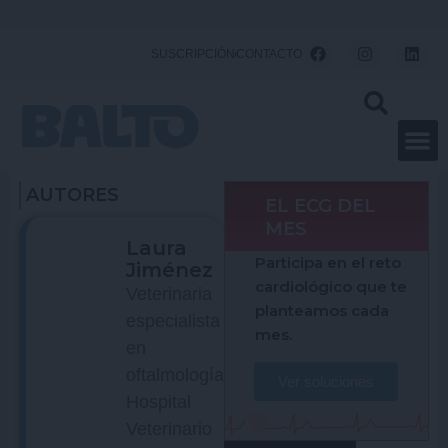
Ir
al
F
I
L
SUSCRIPCIÓN
CONTACTO
a
n
i
contenido
c
s
n
e
t
k
b
a
e
o
g
d
o
r
i
k
a
n
m
AUTORES
EL ECG DEL
MES
Laura
Participa en el reto
Jiménez
cardiológico que te
Veterinaria
planteamos cada
especialista
mes.
en
oftalmología.
Ver soluciones
Hospital
Veterinario