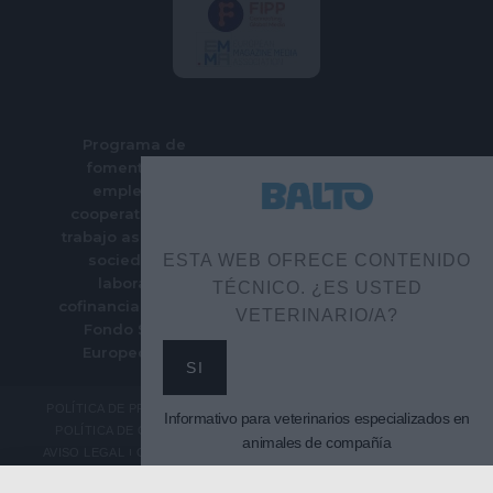
Programa de
fomento del
empleo en
cooperativas de
trabajo asociado y
sociedades
ESTA WEB OFRECE CONTENIDO
laborales
TÉCNICO. ¿ES USTED
cofinanciado por el
VETERINARIO/A?
Fondo Social
Europeo Plus
SI
POLÍTICA DE PRIVACIDAD
Informativo para veterinarios especializados en
POLÍTICA DE COOKIES
animales de compañía
AVISO LEGAL
CONTACTO
SUSCRIPCIÓN