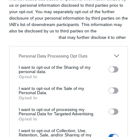
desparasitación
us or personal information disclosed to third parties prior to
de mascotas en
your opt-out. You may separately opt-out of the further
ayuda alimentaria
disclosure of your personal information by third parties on the
con la campaña
IAB’s list of downstream participants. This information may
«Desparasitar es
la leche»
also be disclosed by us to third parties on the
IAB’s List of
AGOSTO 5, 2026
Downstream Participants
that may further disclose it to other
third parties.
ACTUALIDAD
Boehringer
Personal Data Processing Opt Outs
Ingelheim
presenta
I want to opt-out of the Sharing of my
EkoVet+™ |
personal data.
Caninebeat® AI a
Opted In
la comunidad de
cardiólogos
I want to opt-out of the Sale of my
veterinarios
Personal Data.
AGOSTO 4, 2026
Opted In
I want to opt-out of processing my
ACTUALIDAD
ILP CEVE: ¡Ya
Personal Data for Targeted Advertising.
tenemos 210.000
Opted In
firmas
verificadas!
I want to opt-out of Collection, Use,
AGOSTO 4, 2026
Retention, Sale, and/or Sharing of my