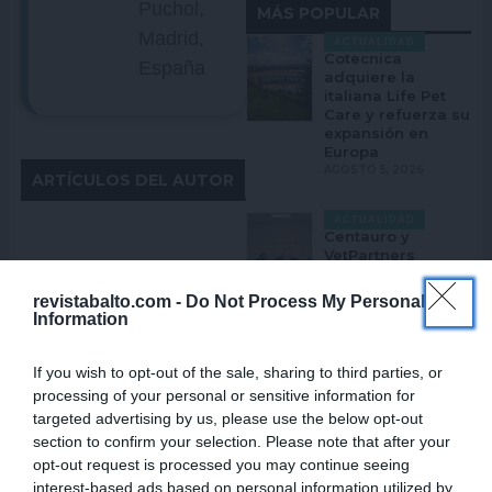
Puchol,
MÁS POPULAR
Madrid,
ACTUALIDAD
Cotecnica
España
adquiere la
italiana Life Pet
Care y refuerza su
expansión en
Europa
AGOSTO 5, 2026
ARTÍCULOS DEL AUTOR
ACTUALIDAD
Centauro y
VetPartners
impulsan la
odontología
revistabalto.com -
Do Not Process My Personal
veterinaria en
Information
Iberia con
tecnología y
formación
If you wish to opt-out of the sale, sharing to third parties, or
especializada
processing of your personal or sensitive information for
CLÍNICA
AGOSTO 5, 2026
targeted advertising by us, please use the below opt-out
Úlceras corneales
section to confirm your selection. Please note that after your
ACTUALIDAD
Ant
ANTERIOR
SIGUIENTE
Siguiente
opt-out request is processed you may continue seeing
Elanco y GUAW
interest-based ads based on personal information utilized by
convierten la