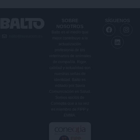
SOBRE
SÍGUENOS
F
L
I
NOSOTROS
a
i
n
Balto es el medio que
balto@saviacom.es
c
n
s
mejor contribuye a la
e
k
t
actualización
b
e
a
profesional de los
veterinarios de animales
o
d
g
de compañía. Rigor,
o
i
r
calidad y actualidad son
k
n
a
nuestras señas de
m
identidad. Balto es
editado por Savia
Comunicación en Salud.
Somos socios de
Coneqtia que a su vez
es miembro de FIPP y
EMMA.