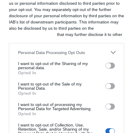
estas dos enfermedades.
us or personal information disclosed to third parties prior to
your opt-out. You may separately opt-out of the further
Eurican® L4 ofrece una
disclosure of your personal information by third parties on the
IAB’s list of downstream participants. This information may
protección avanzada
also be disclosed by us to third parties on the
IAB’s List of
contra la leptospirosis
Downstream Participants
that may further disclose it to other
third parties.
canina, una enfermedad
Personal Data Processing Opt Outs
infecciosa grave con una
alta mortalidad. Ver ficha
I want to opt-out of the Sharing of my
personal data.
aquí.
técnica
Opted In
I want to opt-out of the Sale of my
Purevax® FeLV es la
Personal Data.
Opted In
única vacuna frente a la
I want to opt-out of processing my
leucemia felina libre de
Personal Data for Targeted Advertising.
Opted In
adyuvantes, gracias a la
tecnología del vector
I want to opt-out of Collection, Use,
Retention, Sale, and/or Sharing of my