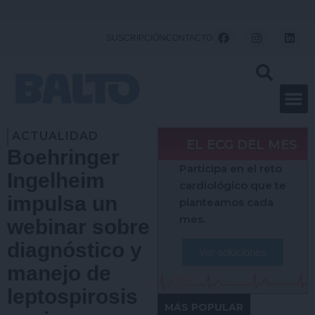
Ir
al
F
I
L
SUSCRIPCIÓN
CONTACTO
a
n
i
contenido
c
s
n
e
t
k
b
a
e
o
g
d
o
r
i
k
a
n
m
ACTUALIDAD
EL ECG DEL MES
Boehringer
Participa en el reto
Ingelheim
cardiológico que te
impulsa un
planteamos cada
mes.
webinar sobre
diagnóstico y
Ver soluciones
manejo de
leptospirosis
MÁS POPULAR