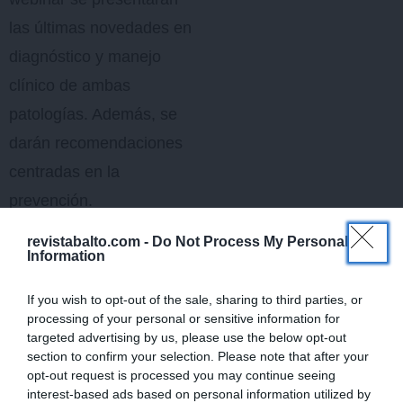
las últimas novedades en
diagnóstico y manejo
clínico de ambas
patologías. Además, se
darán recomendaciones
centradas en la
prevención.
revistabalto.com -
Do Not Process My Personal
La vacunación como
Information
pauta esencial
If you wish to opt-out of the sale, sharing to third parties, or
La WSAVA señala la
processing of your personal or sensitive information for
targeted advertising by us, please use the below opt-out
vacunación como el centro
section to confirm your selection. Please note that after your
de la estrategia frente a
opt-out request is processed you may continue seeing
interest-based ads based on personal information utilized by