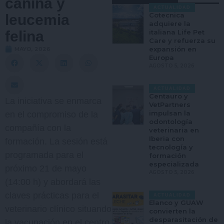
canina y
ACTUALIDAD
Cotecnica
leucemia
adquiere la
felina
italiana Life Pet
Care y refuerza su
expansión en
MAYO, 2026
Europa
AGOSTO 5, 2026
ACTUALIDAD
Centauro y
La iniciativa se enmarca
VetPartners
impulsan la
en el compromiso de la
odontología
compañía con la
veterinaria en
Iberia con
formación. La sesión está
tecnología y
programada para el
formación
especializada
próximo 21 de mayo
AGOSTO 5, 2026
(14:00 h) y abordará las
claves prácticas para el
ACTUALIDAD
Elanco y GUAW
veterinario clínico situando
convierten la
desparasitación de
la vacunación en el centro