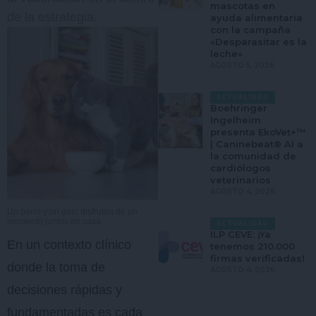
mascotas en
de la estrategia.
ayuda alimentaria
con la campaña
«Desparasitar es la
leche»
AGOSTO 5, 2026
ACTUALIDAD
Boehringer
Ingelheim
presenta EkoVet+™
| Caninebeat® AI a
la comunidad de
cardiólogos
veterinarios
AGOSTO 4, 2026
Un perro y un gato disfrutan de un
momento juntos en casa.
ACTUALIDAD
ILP CEVE: ¡Ya
En un contexto clínico
tenemos 210.000
firmas verificadas!
donde la toma de
AGOSTO 4, 2026
decisiones rápidas y
fundamentadas es cada