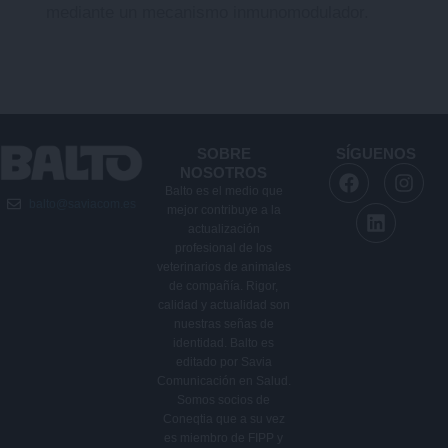
mediante un mecanismo inmunomodulador.
SOBRE
SÍGUENOS
F
L
I
NOSOTROS
a
i
n
Balto es el medio que
balto@saviacom.es
c
n
s
mejor contribuye a la
e
k
t
actualización
b
e
a
profesional de los
veterinarios de animales
o
d
g
de compañía. Rigor,
o
i
r
calidad y actualidad son
k
n
a
nuestras señas de
m
identidad. Balto es
editado por Savia
Comunicación en Salud.
Somos socios de
Coneqtia que a su vez
es miembro de FIPP y