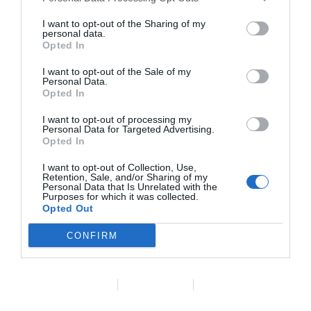
retener
I want to opt-out of the Sharing of my
personal data.
Opted In
Muchas clínicas pierden cada año hasta la
mitad de sus clientes activos. La respuesta
I want to opt-out of the Sale of my
Personal Data.
habitual es hacer más marketing, pero a veces
Opted In
la solución está en otro sitio.
I want to opt-out of processing my
Personal Data for Targeted Advertising.
Opted In
I want to opt-out of Collection, Use,
Retention, Sale, and/or Sharing of my
Personal Data that Is Unrelated with the
Purposes for which it was collected.
Opted Out
CONFIRM
Data Deletion
Data Access
Privacy Policy