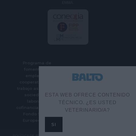
EMMA.
Programa de
fomento del
empleo en
cooperativas de
trabajo asociado y
sociedades
ESTA WEB OFRECE CONTENIDO
laborales
TÉCNICO. ¿ES USTED
cofinanciado por el
VETERINARIO/A?
Fondo Social
Europeo Plus
SI
POLÍTICA DE PRIVACIDAD