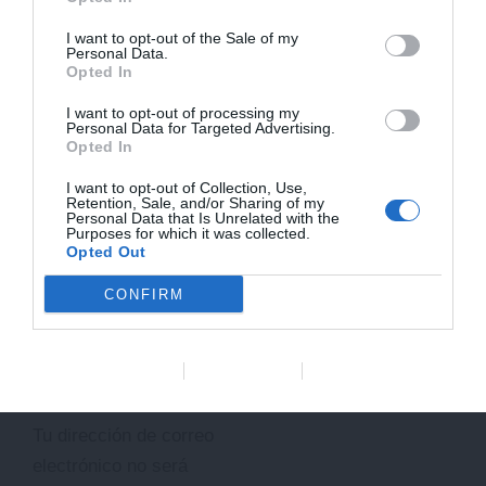
compromiso con el
I want to opt-out of the Sale of my
Personal Data.
desarrollo de soluciones
Opted In
naturales para perros y
I want to opt-out of processing my
Personal Data for Targeted Advertising.
gatos, con el respaldo de
Opted In
más de 40 años de
I want to opt-out of Collection, Use,
experiencia en fitoterapia.
Retention, Sale, and/or Sharing of my
Personal Data that Is Unrelated with the
Purposes for which it was collected.
INDUSTRIA
Opted Out
Ant
ANTERIOR
SIGUIENTE
Siguiente
CONFIRM
Deja un
Data Deletion
Data Access
Privacy Policy
comentario
Tu dirección de correo
electrónico no será