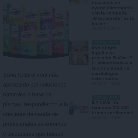
mascotas en
ayuda alimentaria
con la campaña
«Desparasitar es la
leche»
AGOSTO 5, 2026
ACTUALIDAD
Boehringer
Ingelheim
presenta EkoVet+™
| Caninebeat® AI a
la comunidad de
cardiólogos
Soria Natural continúa
veterinarios
AGOSTO 4, 2026
apostando por soluciones
naturales a base de
ACTUALIDAD
ILP CEVE: ¡Ya
plantas, respondiendo a la
tenemos 210.000
firmas verificadas!
creciente demanda de
AGOSTO 4, 2026
profesionales veterinarios
y cuidadores que buscan