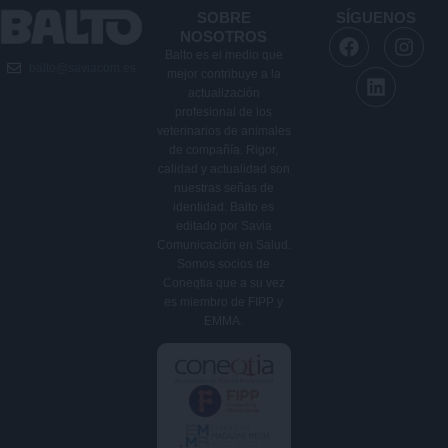
SOBRE
SÍGUENOS
F
L
I
NOSOTROS
a
i
n
Balto es el medio que
balto@saviacom.es
c
n
s
mejor contribuye a la
e
k
t
actualización
b
e
a
profesional de los
veterinarios de animales
o
d
g
de compañía. Rigor,
o
i
r
calidad y actualidad son
k
n
a
nuestras señas de
m
identidad. Balto es
editado por Savia
Comunicación en Salud.
Somos socios de
Coneqtia que a su vez
es miembro de FIPP y
EMMA.