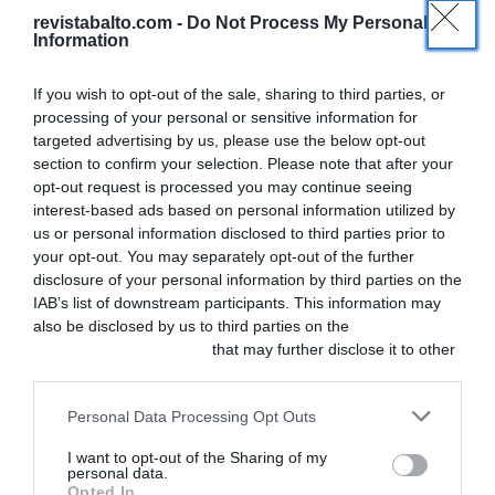
“Cuando la protección
revistabalto.com -
Do Not Process My Personal
Information
gástrica va más allá”, en la
que se abordará la
If you wish to opt-out of the sale, sharing to third parties, or
importancia de esta
processing of your personal or sensitive information for
targeted advertising by us, please use the below opt-out
protección en procesos
section to confirm your selection. Please note that after your
agresivos o crónicos,
opt-out request is processed you may continue seeing
interest-based ads based on personal information utilized by
presentando Gastrowow,
us or personal information disclosed to third parties prior to
elaborado con extractos
your opt-out. You may separately opt-out of the further
disclosure of your personal information by third parties on the
de manzanilla y regaliz,
IAB’s list of downstream participants. This information may
como una alternativa de
also be disclosed by us to third parties on the
IAB’s List of
Downstream Participants
that may further disclose it to other
gran valor dentro de la
third parties.
clínica veterinaria.
Personal Data Processing Opt Outs
Con WowZen, Soria
I want to opt-out of the Sharing of my
personal data.
Natural reafirma su
Opted In