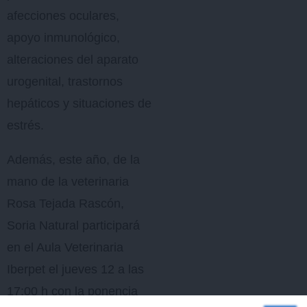
afecciones oculares,
apoyo inmunológico,
alteraciones del aparato
urogenital, trastornos
hepáticos y situaciones de
estrés.
Además, este año, de la
mano de la veterinaria
Rosa Tejada Rascón,
Soria Natural participará
en el Aula Veterinaria
Iberpet el jueves 12 a las
17:00 h con la ponencia