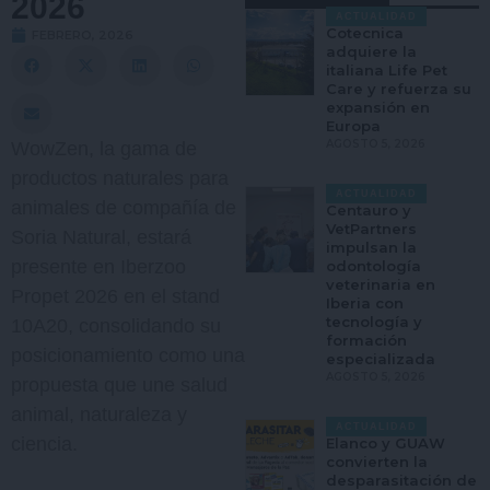
2026
ACTUALIDAD
Cotecnica
FEBRERO, 2026
adquiere la
italiana Life Pet
Care y refuerza su
expansión en
Europa
AGOSTO 5, 2026
WowZen, la gama de
productos naturales para
ACTUALIDAD
animales de compañía de
Centauro y
VetPartners
Soria Natural, estará
impulsan la
presente en Iberzoo
odontología
veterinaria en
Propet 2026 en el stand
Iberia con
tecnología y
10A20, consolidando su
formación
posicionamiento como una
especializada
AGOSTO 5, 2026
propuesta que une salud
animal, naturaleza y
ACTUALIDAD
ciencia.
Elanco y GUAW
convierten la
desparasitación de