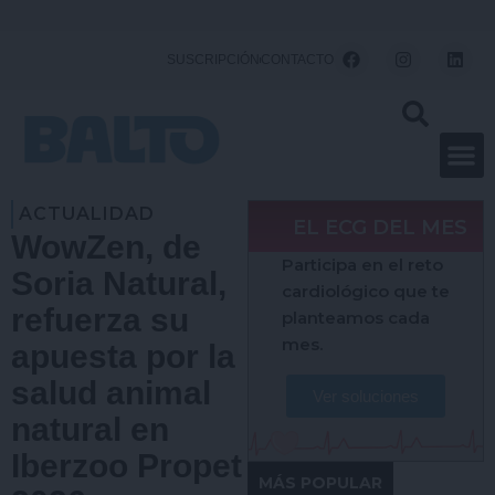
Ir
al
F
I
L
SUSCRIPCIÓN
CONTACTO
a
n
i
contenido
c
s
n
e
t
k
b
a
e
o
g
d
o
r
i
k
a
n
m
ACTUALIDAD
EL ECG DEL MES
WowZen, de
Participa en el reto
Soria Natural,
cardiológico que te
refuerza su
planteamos cada
mes.
apuesta por la
salud animal
Ver soluciones
natural en
Iberzoo Propet
MÁS POPULAR