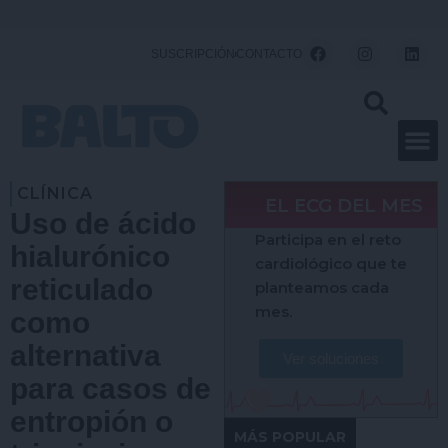
Ir
al
F
I
L
SUSCRIPCIÓN
CONTACTO
a
n
i
contenido
c
s
n
e
t
k
b
a
e
o
g
d
o
r
i
k
a
n
m
CLÍNICA
EL ECG DEL MES
Uso de ácido
Participa en el reto
hialurónico
cardiológico que te
reticulado
planteamos cada
mes.
como
alternativa
Ver soluciones
para casos de
entropión o
MÁS POPULAR