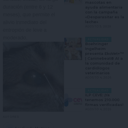
mascotas en
duración (entre 6 y 12
ayuda alimentaria
con la campaña
meses), que permite el
«Desparasitar es la
leche»
alivio inmediato del
AGOSTO 5, 2026
entropión de leve a
moderado.
ACTUALIDAD
Boehringer
Ingelheim
presenta EkoVet+™
| Caninebeat® AI a
la comunidad de
cardiólogos
veterinarios
AGOSTO 4, 2026
ACTUALIDAD
ILP CEVE: ¡Ya
tenemos 210.000
firmas verificadas!
AGOSTO 4, 2026
AUTORES