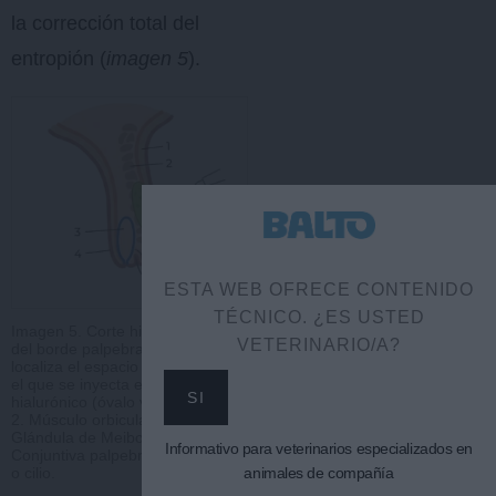
la corrección total del
entropión (
imagen 5
).
ESTA WEB OFRECE CONTENIDO
TÉCNICO. ¿ES USTED
Imagen 5. Corte histopatológico
VETERINARIO/A?
del borde palpebral donde se
localiza el espacio subdérmico en
el que se inyecta el ácido
SI
hialurónico (óvalo verde). 1. Piel.
2. Músculo orbicularis oculi. 3.
Glándula de Meibomio. 4.
Informativo para veterinarios especializados en
Conjuntiva palpebral. 5. Pestaña
o cilio.
animales de compañía