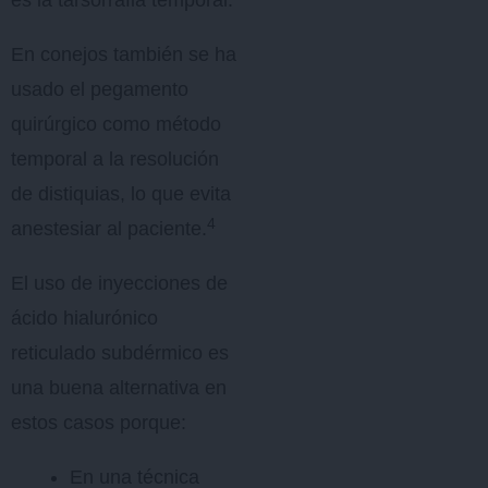
es la tarsorrafia temporal.
En conejos también se ha
usado el pegamento
quirúrgico como método
temporal a la resolución
de distiquias, lo que evita
4
anestesiar al paciente.
El uso de inyecciones de
ácido hialurónico
reticulado subdérmico es
una buena alternativa en
estos casos porque:
En una técnica