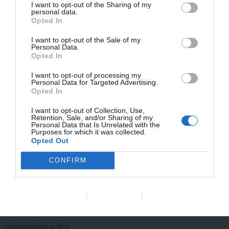
entropión o triquiasis son
I want to opt-out of the Sharing of my
personal data.
Opted In
irritación superficial
conjuntival que produce
I want to opt-out of the Sale of my
Personal Data.
epifora, descarga ocular,
Opted In
queratitis y úlceras
I want to opt-out of processing my
Personal Data for Targeted Advertising.
corneales. La triquiasis ha
Opted In
sido descrita en conejos
I want to opt-out of Collection, Use,
Retention, Sale, and/or Sharing of my
1-
con entropión espástico.
Personal Data that Is Unrelated with the
Purposes for which it was collected.
4
Opted Out
CONFIRM
El objetivo de este artículo
es describir el uso de
ácido hialurónico
Data Deletion
Data Access
Privacy Policy
reticulado como
alternativa a los