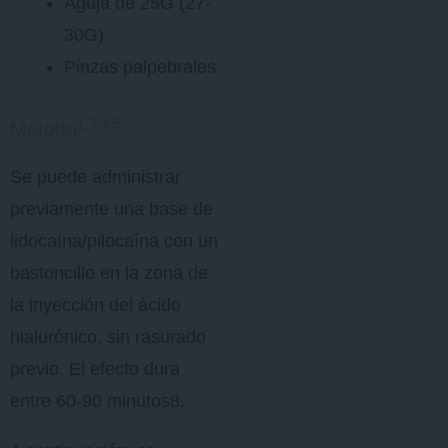
Aguja de 25G (27-
30G)
Pinzas palpebrales
1,3,4,5
Método
Se puede administrar
previamente una base de
lidocaína/pilocaína con un
bastoncillo en la zona de
la inyección del ácido
hialurónico, sin rasurado
previo. El efecto dura
entre 60-90 minutos8.