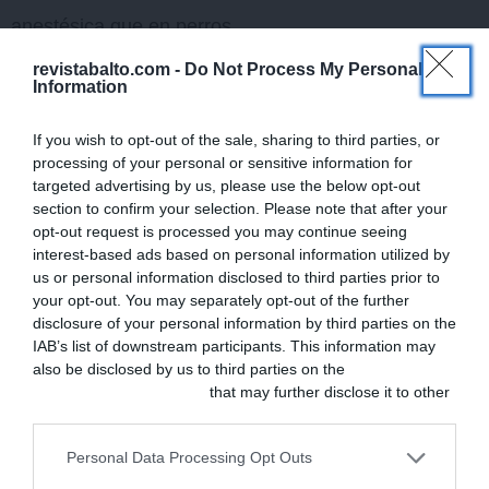
anestésica que en perros
y gatos; no obstante, esta
revistabalto.com -
Do Not Process My Personal
Information
incidencia disminuye en
caso de realizar una
If you wish to opt-out of the sale, sharing to third parties, or
processing of your personal or sensitive information for
sedación. Es importante
targeted advertising by us, please use the below opt-out
recordar que la anestesia
section to confirm your selection. Please note that after your
opt-out request is processed you may continue seeing
general en conejos puede
interest-based ads based on personal information utilized by
provocar un mayor
us or personal information disclosed to third parties prior to
your opt-out. You may separately opt-out of the further
número de complicaciones
disclosure of your personal information by third parties on the
gastrointestinales tras la
IAB’s list of downstream participants. This information may
also be disclosed by us to third parties on the
IAB’s List of
recuperación que en otras
Downstream Participants
that may further disclose it to other
4
especies.
third parties.
Personal Data Processing Opt Outs
Los signos clínicos de