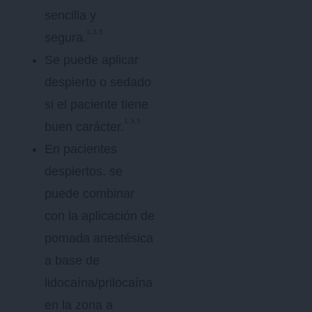
sencilla y
1,3,5
segura.
Se puede aplicar
despierto o sedado
si el paciente tiene
1,3,5
buen carácter.
En pacientes
despiertos, se
puede combinar
con la aplicación de
pomada anestésica
a base de
lidocaína/prilocaína
en la zona a