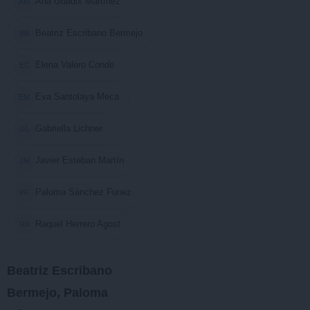
Ana Guadix Martínez
AM
Beatriz Escribano Bermejo
BB
Elena Valero Conde
EC
Eva Santolaya Meca
EM
Gabriella Lichner
GL
Javier Esteban Martín
JM
Paloma Sánchez Funez
PF
Raquel Herrero Agost
RA
Beatriz Escribano
Bermejo, Paloma