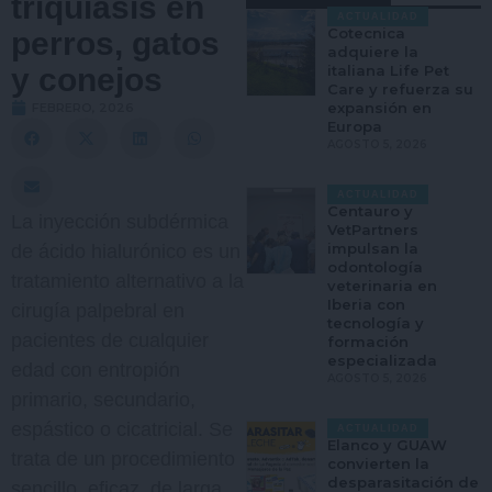
triquiasis en
ACTUALIDAD
Cotecnica
perros, gatos
adquiere la
y conejos
italiana Life Pet
Care y refuerza su
expansión en
FEBRERO, 2026
Europa
AGOSTO 5, 2026
ACTUALIDAD
Centauro y
La inyección subdérmica
VetPartners
impulsan la
de ácido hialurónico es un
odontología
tratamiento alternativo a la
veterinaria en
Iberia con
cirugía palpebral en
tecnología y
pacientes de cualquier
formación
especializada
edad con entropión
AGOSTO 5, 2026
primario, secundario,
espástico o cicatricial. Se
ACTUALIDAD
Elanco y GUAW
trata de un procedimiento
convierten la
desparasitación de
sencillo, eficaz, de larga