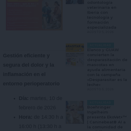
odontología
veterinaria en
Iberia con
tecnología y
formación
especializada
AGOSTO 5, 2026
ACTUALIDAD
Elanco y GUAW
convierten la
Gestión eficiente y
desparasitación de
segura del dolor y la
mascotas en
ayuda alimentaria
inflamación en el
con la campaña
«Desparasitar es la
entorno perioperatorio
leche»
AGOSTO 5, 2026
Día:
martes, 10 de
ACTUALIDAD
febrero de 2026
Boehringer
Ingelheim
Hora:
de 14:30 h a
presenta EkoVet+™
| Caninebeat® AI a
16:00 h (13:30 h a
la comunidad de