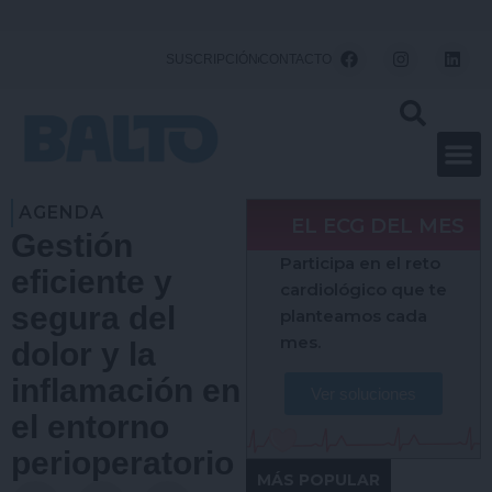
Ir
al
F
I
L
SUSCRIPCIÓN
CONTACTO
a
n
i
contenido
c
s
n
e
t
k
b
a
e
o
g
d
o
r
i
k
a
n
m
AGENDA
EL ECG DEL MES
Gestión
Participa en el reto
eficiente y
cardiológico que te
segura del
planteamos cada
mes.
dolor y la
inflamación en
Ver soluciones
el entorno
perioperatorio
MÁS POPULAR