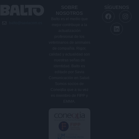
SOBRE
SÍGUENOS
F
L
I
NOSOTROS
a
i
n
Balto es el medio que
balto@saviacom.es
c
n
s
mejor contribuye a la
e
k
t
actualización
b
e
a
profesional de los
veterinarios de animales
o
d
g
de compañía. Rigor,
o
i
r
calidad y actualidad son
k
n
a
nuestras señas de
m
identidad. Balto es
editado por Savia
Comunicación en Salud.
Somos socios de
Coneqtia que a su vez
es miembro de FIPP y
EMMA.