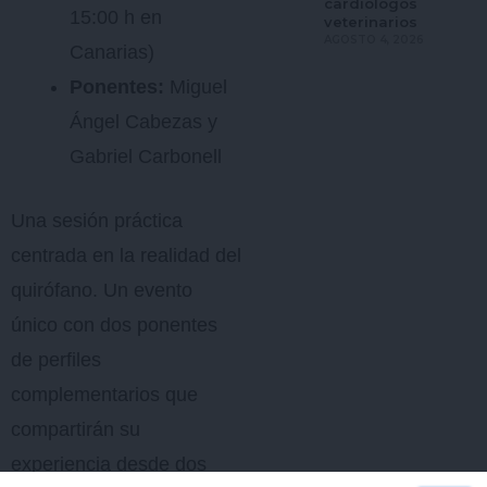
cardiólogos
15:00 h en
veterinarios
AGOSTO 4, 2026
Canarias)
Ponentes:
Miguel
Ángel Cabezas y
Gabriel Carbonell
Una sesión práctica
centrada en la realidad del
quirófano. Un evento
único con dos ponentes
de perfiles
complementarios que
compartirán su
experiencia desde dos