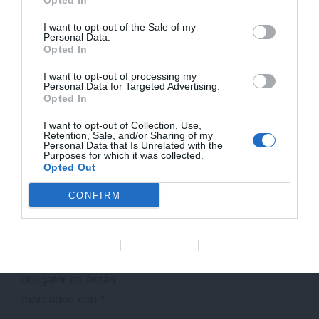
Opted In
promete una sesión llena
I want to opt-out of the Sale of my
Personal Data.
de consejos útiles para el
Opted In
día a día.
I want to opt-out of processing my
Personal Data for Targeted Advertising.
Opted In
Inscribirme
I want to opt-out of Collection, Use,
Retention, Sale, and/or Sharing of my
Personal Data that Is Unrelated with the
Purposes for which it was collected.
Deja un
Opted Out
comentario
CONFIRM
Tu dirección de correo
electrónico no será
Data Deletion
Data Access
Privacy Policy
publicada.
Los campos
obligatorios están
marcados con
*