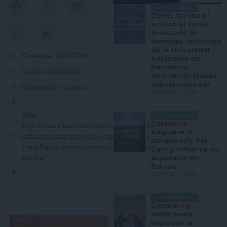
ACTUALIDAD
Zoetis facilita el
acceso al curso
avanzado en
dermato-oncología
de la Universitat
Comienza: 10/02/2026
Autònoma de
Barcelona
Finaliza: 10/02/2026
ofreciendo plazas
subvencionadas
Organizador: Ecuphar
AGOSTO 7, 2026
Web:
ACTUALIDAD
Cotecnica
https://www.ideantveterinaria.com/formulario-
adquiere la
webinar-gestion-eficiente-y-segura-del-dolor-
italiana Life Pet
y-la-inflamacion-en-el-entorno-perioperatorio-
Care y refuerza su
expansión en
ecuphar/
Europa
AGOSTO 5, 2026
ACTUALIDAD
Centauro y
VetPartners
impulsan la