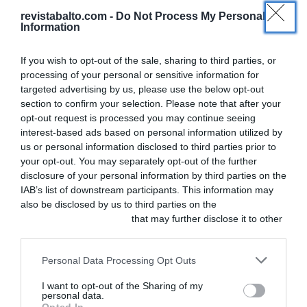
ángulos clave:
revistabalto.com -
Do Not Process My Personal
Information
Mitos y realidades
If you wish to opt-out of the sale, sharing to third parties, or
del manejo de
processing of your personal or sensitive information for
AINEs en el
targeted advertising by us, please use the below opt-out
section to confirm your selection. Please note that after your
entorno
opt-out request is processed you may continue seeing
perioperatorio
interest-based ads based on personal information utilized by
us or personal information disclosed to third parties prior to
(Miguel Ángel
your opt-out. You may separately opt-out of the further
Cabezas)
disclosure of your personal information by third parties on the
IAB’s list of downstream participants. This information may
Gestión desde el
also be disclosed by us to third parties on the
IAB’s List of
quirófano (Gabriel
Downstream Participants
that may further disclose it to other
third parties.
Carbonell)
Personal Data Processing Opt Outs
Una combinación de
I want to opt-out of the Sharing of my
personal data.
conocimientos que