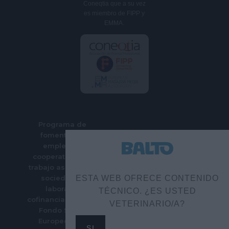
Coneqtia que a su vez
es miembro de FIPP y
EMMA.
Programa de
fomento del
empleo en
cooperativas de
trabajo asociado y
sociedades
ESTA WEB OFRECE CONTENIDO
laborales
TÉCNICO. ¿ES USTED
cofinanciado por el
VETERINARIO/A?
Fondo Social
Europeo Plus
SI