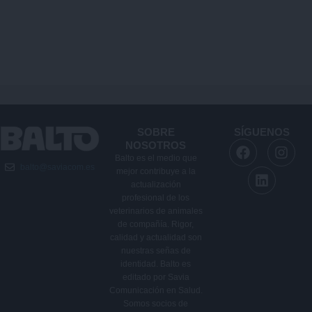
SOBRE
SÍGUENOS
F
L
I
NOSOTROS
a
i
n
Balto es el medio que
balto@saviacom.es
c
n
s
mejor contribuye a la
e
k
t
actualización
b
e
a
profesional de los
veterinarios de animales
o
d
g
de compañía. Rigor,
o
i
r
calidad y actualidad son
k
n
a
nuestras señas de
m
identidad. Balto es
editado por Savia
Comunicación en Salud.
Somos socios de