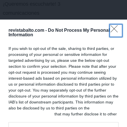
¡Queremos escucharte! 3
comunicaciones
seleccionadas de
revistabalto.com -
Do Not Process My Personal
asistentes al congreso
Information
19:45-20.15 Premio al
If you wish to opt-out of the sale, sharing to third parties, or
Avance y a la Gestión de
processing of your personal or sensitive information for
la Clínica de Pequeños
targeted advertising by us, please use the below opt-out
section to confirm your selection. Please note that after your
Animales.
opt-out request is processed you may continue seeing
20.30 Cena del congreso.
interest-based ads based on personal information utilized by
us or personal information disclosed to third parties prior to
Incluída con la inscripcion.
your opt-out. You may separately opt-out of the further
La cena será en el Jardín
disclosure of your personal information by third parties on the
IAB’s list of downstream participants. This information may
del Hotel Rafael Atocha.
also be disclosed by us to third parties on the
IAB’s List of
Downstream Participants
that may further disclose it to other
VIERNES, 12 junio 2026
third parties.