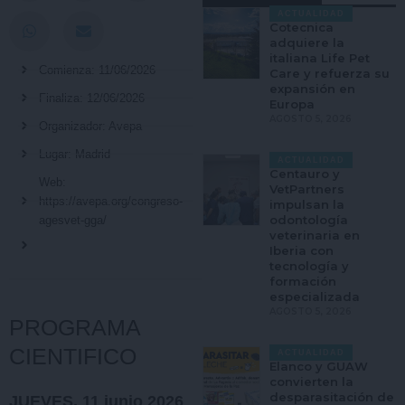
ACTUALIDAD
Cotecnica
adquiere la
italiana Life Pet
Comienza: 11/06/2026
Care y refuerza su
expansión en
Finaliza: 12/06/2026
Europa
AGOSTO 5, 2026
Organizador: Avepa
Lugar: Madrid
ACTUALIDAD
Centauro y
Web:
VetPartners
https://avepa.org/congreso-
impulsan la
odontología
agesvet-gga/
veterinaria en
Iberia con
tecnología y
formación
especializada
AGOSTO 5, 2026
PROGRAMA
CIENTIFICO
ACTUALIDAD
Elanco y GUAW
convierten la
desparasitación de
JUEVES, 11 junio 2026