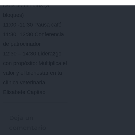
cada 40 minutos (3
bloques)
11:00 -11:30 Pausa café
11:30 -12:30 Conferencia
de patrocinador
12:30 – 14:30 Liderazgo
con propósito: Multiplica el
valor y el bienestar en tu
clínica veterinaria.
Elisabete Capitao
Deja un
comentario