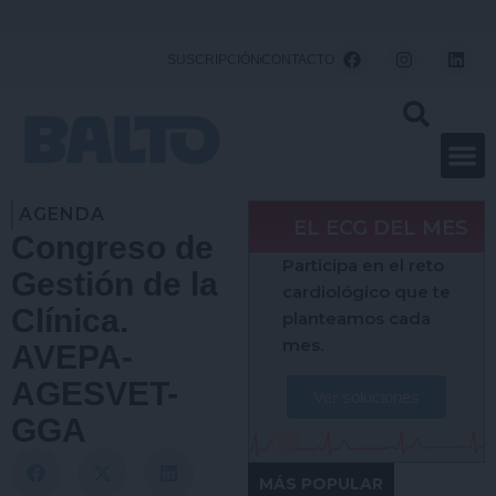
Ir
al
F
I
L
SUSCRIPCIÓN
CONTACTO
a
n
i
contenido
c
s
n
e
t
k
b
a
e
o
g
d
o
r
i
k
a
n
m
AGENDA
EL ECG DEL MES
Congreso de
Participa en el reto
Gestión de la
cardiológico que te
Clínica.
planteamos cada
mes.
AVEPA-
AGESVET-
Ver soluciones
GGA
MÁS POPULAR