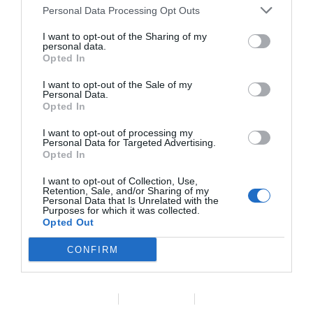
Personal Data Processing Opt Outs
9:00 – 11:00 SESIONES
CON EXPERTOS
I want to opt-out of the Sharing of my
personal data.
“Cara a cara con la
Opted In
experiencia: encuentros
I want to opt-out of the Sale of my
Personal Data.
personales e inspiradores”
Opted In
FINANZAS |
I want to opt-out of processing my
Personal Data for Targeted Advertising.
COMUNICACIÓN Y
Opted In
LIDERAZGO
I want to opt-out of Collection, Use,
| INTELIGENCIA
Retention, Sale, and/or Sharing of my
Personal Data that Is Unrelated with the
Purposes for which it was collected.
ARTIFICIAL | REDES
Opted Out
SOCIALES
CONFIRM
| ALTERNATIVAS DE
INTEGRACIÓN
Data Deletion
Data Access
Privacy Policy
Grupos de 20 personas