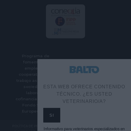
Programa de
fomento del
empleo en
cooperativas de
trabajo asociado y
sociedades
ESTA WEB OFRECE CONTENIDO
laborales
TÉCNICO. ¿ES USTED
cofinanciado por el
VETERINARIO/A?
Fondo Social
Europeo Plus
SI
POLÍTICA DE PRIVACIDAD
Informativo para veterinarios especializados en