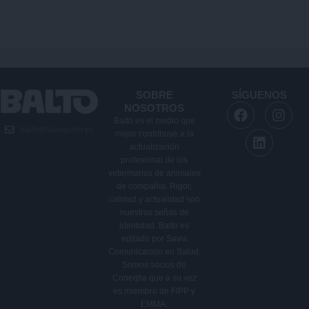
SOBRE
SÍGUENOS
F
L
I
NOSOTROS
a
i
n
Balto es el medio que
balto@saviacom.es
c
n
s
mejor contribuye a la
e
k
t
actualización
b
e
a
profesional de los
veterinarios de animales
o
d
g
de compañía. Rigor,
o
i
r
calidad y actualidad son
k
n
a
nuestras señas de
m
identidad. Balto es
editado por Savia
Comunicación en Salud.
Somos socios de
Coneqtia que a su vez
es miembro de FIPP y
EMMA.