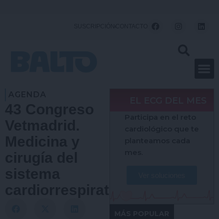
Ir
al
F
I
L
SUSCRIPCIÓN
CONTACTO
a
n
i
contenido
c
s
n
e
t
k
b
a
e
o
g
d
o
r
i
k
a
n
m
AGENDA
EL ECG DEL MES
43 Congreso
Participa en el reto
Vetmadrid.
cardiológico que te
Medicina y
planteamos cada
mes.
cirugía del
sistema
Ver soluciones
cardiorrespiratorio
MÁS POPULAR