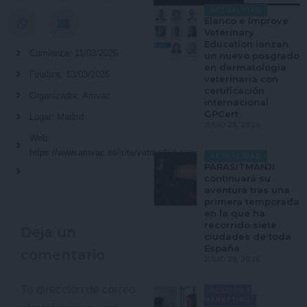
ACTUALIDAD
Elanco e Improve
Veterinary
Education lanzan
Comienza: 11/03/2026
un nuevo posgrado
en dermatología
Finaliza: 13/03/2026
veterinaria con
certificación
Organizador: Amvac
internacional
GPCert
Lugar: Madrid
JULIO 28, 2026
Web:
https://www.amvac.es/site/vetmadrid.aspx
ACTUALIDAD
PARASITMANJI
continuará su
aventura tras una
primera temporada
en la que ha
recorrido siete
Deja un
ciudades de toda
España
comentario
JULIO 28, 2026
Tu dirección de correo
GESTIÓN Y
MARKETING