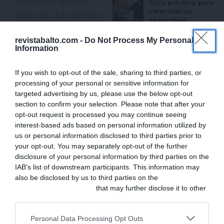
electrónico no será
Guía práctica para
veterinarios:
publicada.
Los campos
seguridad
psicológica y
obligatorios están
retención de
revistabalto.com -
Do Not Process My Personal
marcados con
*
talento
Information
JULIO 28, 2026
Escribe
If you wish to opt-out of the sale, sharing to third parties, or
CLÍNICA
aquí...
processing of your personal or sensitive information for
Dermatitis atópica
canina grave
targeted advertising by us, please use the below opt-out
controlada con
section to confirm your selection. Please note that after your
atinvicitinib
opt-out request is processed you may continue seeing
JULIO 27, 2026
interest-based ads based on personal information utilized by
us or personal information disclosed to third parties prior to
CLÍNICA
your opt-out. You may separately opt-out of the further
Selección
Panacea-Vet |
disclosure of your personal information by third parties on the
Trabajos sobre
IAB’s list of downstream participants. This information may
anestesia y
also be disclosed by us to third parties on the
IAB’s List of
analgesia
Downstream Participants
that may further disclose it to other
JULIO 27, 2026
Nombre*
third parties.
Personal Data Processing Opt Outs