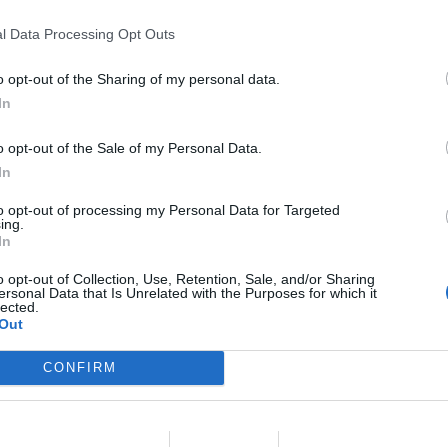
enfermedad renal crónica felina: ¿qué hay de nuevo?”
, será
lar)
l Data Processing Opt Outs
 canina: papel de la dieta en el eje entero–renal”
, martes, 4 de
o opt-out of the Sharing of my personal data.
In
o opt-out of the Sale of my Personal Data.
In
SIGUIENTE
S
to opt-out of processing my Personal Data for Targeted
ing.
In
o opt-out of Collection, Use, Retention, Sale, and/or Sharing
ersonal Data that Is Unrelated with the Purposes for which it
lected.
 publicada.
Los campos obligatorios están marcados con
Out
CONFIRM
Data Deletion
Data Access
Privacy Policy