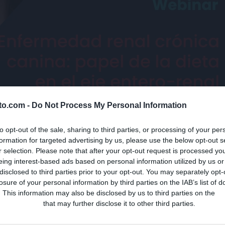
lto.com -
Do Not Process My Personal Information
to opt-out of the sale, sharing to third parties, or processing of your per
 ralentizar la progresión, modular el fósforo y la proteinuria, reducir
formation for targeted advertising by us, please use the below opt-out s
ente. Con el objetivo de actualizar criterios y llevar la evidencia a la
r selection. Please note that after your opt-out request is processed y
ebinars con Cecilia Villaverde (DVM, PhD, Dipl. ACVN, Dipl.
eing interest-based ads based on personal information utilized by us or
disclosed to third parties prior to your opt-out. You may separately opt-
nternacionalmente en nutrición veterinaria. Las sesiones serán en
losure of your personal information by third parties on the IAB’s list of
s VETERINARIOS obtendrán acceso a ambos webinars.
. This information may also be disclosed by us to third parties on the
IA
Participants
that may further disclose it to other third parties.
72/2025-08-12/2f67cy5