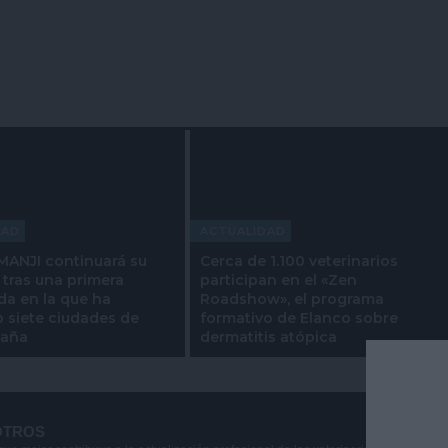
DAD
ACTUALIDAD
ANJI continuará su
Cerca de 1.100 veterinarios
 tras una primera
participan en el «Zen
a en la que ha
Roadshow», el programa
o siete ciudades de
formativo de Elanco sobre
paña
dermatitis atópica
OTROS