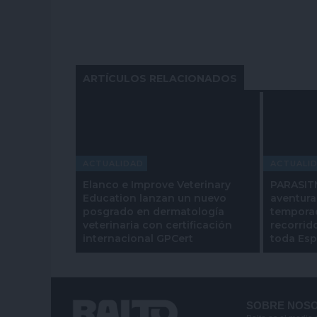
ARTÍCULOS RELACIONADOS
ACTUALIDAD
ACTUALI
Elanco e Improve Veterinary
PARASITM
Education lanzan un nuevo
aventura
posgrado en dermatología
temporad
veterinaria con certificación
recorrid
internacional GPCert
toda Es
SOBRE NOS