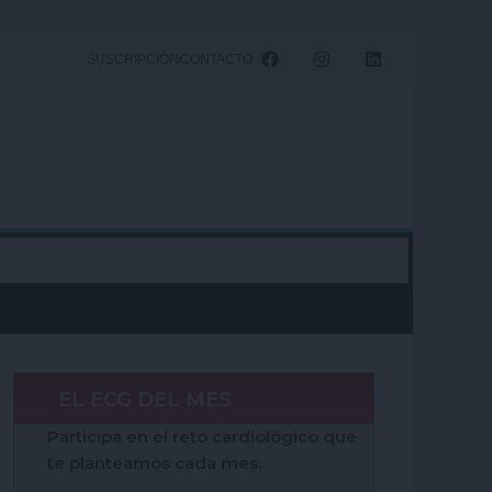
F
I
L
SUSCRIPCIÓN
CONTACTO
a
n
i
c
s
n
e
t
k
b
a
e
o
g
d
o
r
i
k
a
n
m
EL ECG DEL MES
Participa en el reto cardiológico que
te planteamos cada mes.