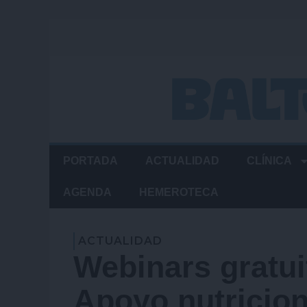
Ir
al
contenido
PORTADA
ACTUALIDAD
CLÍNICA
AGENDA
HEMEROTECA
ACTUALIDAD
Webinars gratui
Apoyo nutricion