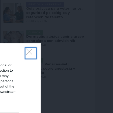
GESTIÓN Y MARKETING
Guía práctica para veterinarios:
seguridad psicológica y
retención de talento
JULIO 28, 2026
CLÍNICA
Dermatitis atópica canina grave
controlada con atinvicitinib
JULIO 27, 2026
CLÍNICA
Selección Panacea-Vet |
sonal or
Trabajos sobre anestesia y
ection to
analgesia
ou may
JULIO 27, 2026
 personal
out of the
 downstream
B’s List of