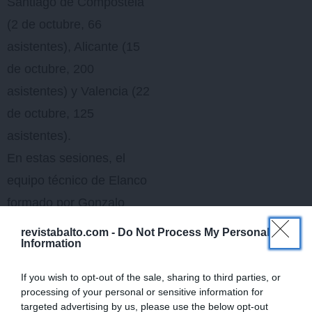
Santiago de Compostela
(2 de octubre, 66
asistentes), Alicante (15
de octubre, 200
asistentes) y Valencia (22
de octubre, 125
asistentes).
En estas sesiones, el
equipo técnico de Elanco
formado por Gonzalo
Remacha y Beatriz
revistabalto.com -
Do Not Process My Personal
Information
Delgado, expuso las
características y
If you wish to opt-out of the sale, sharing to third parties, or
fundamentos técnicos del
processing of your personal or sensitive information for
targeted advertising by us, please use the below opt-out