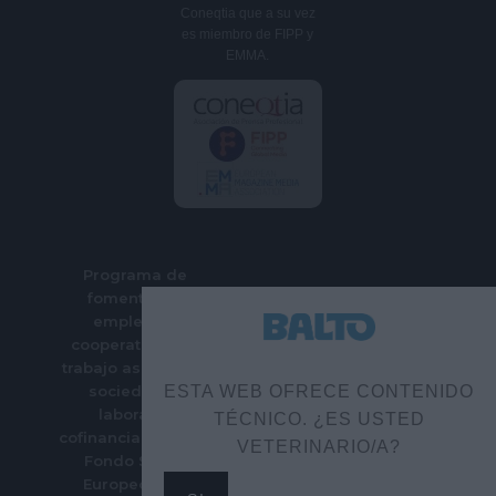
Coneqtia que a su vez
es miembro de FIPP y
EMMA.
Programa de
fomento del
empleo en
cooperativas de
trabajo asociado y
sociedades
ESTA WEB OFRECE CONTENIDO
laborales
TÉCNICO. ¿ES USTED
cofinanciado por el
VETERINARIO/A?
Fondo Social
Europeo Plus