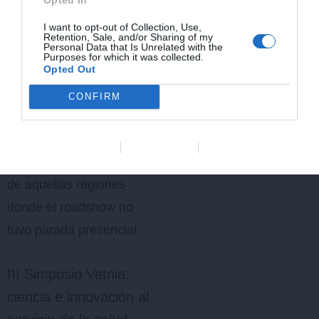
perros.
Además, el 8 de octubre
I want to opt-out of Collection, Use,
Retention, Sale, and/or Sharing of my
se celebró un webinar con
Personal Data that Is Unrelated with the
Purposes for which it was collected.
Opted Out
Laura Ordeix
(DVM,Dipl.ECVD,
CONFIRM
dermatóloga y profesora
de la UAB), con el objetivo
Data Deletion
Data Access
Privacy Policy
de llegar a profesionales
de aquellas regiones
donde el roadshow no
tuvo parada presencial.
III Simposio Vetnia:
ciencia e innovación al