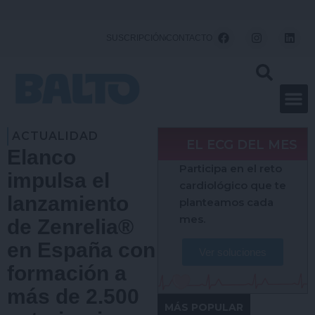
Ir
al
F
I
L
SUSCRIPCIÓN
CONTACTO
a
n
i
contenido
c
s
n
e
t
k
b
a
e
o
g
d
o
r
i
k
a
n
m
ACTUALIDAD
EL ECG DEL MES
Elanco
Participa en el reto
impulsa el
cardiológico que te
lanzamiento
planteamos cada
mes.
de Zenrelia®
en España con
Ver soluciones
formación a
más de 2.500
MÁS POPULAR