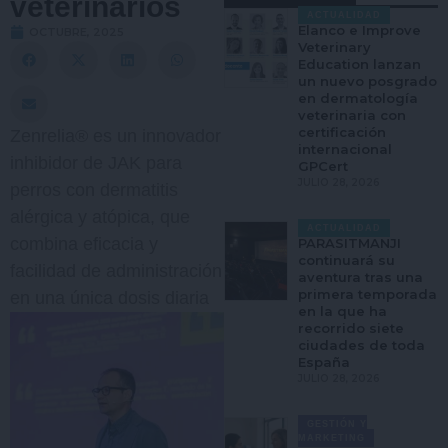
veterinarios
ACTUALIDAD
Elanco e Improve
OCTUBRE, 2025
Veterinary
Education lanzan
un nuevo posgrado
en dermatología
veterinaria con
certificación
Zenrelia® es un innovador
internacional
inhibidor de JAK para
GPCert
JULIO 28, 2026
perros con dermatitis
alérgica y atópica, que
ACTUALIDAD
combina eficacia y
PARASITMANJI
continuará su
facilidad de administración
aventura tras una
primera temporada
en una única dosis diaria
en la que ha
recorrido siete
ciudades de toda
España
JULIO 28, 2026
GESTIÓN Y
MARKETING