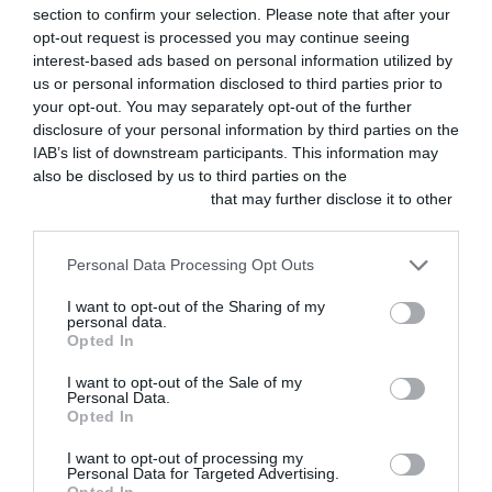
nuevo fármaco, mientras
section to confirm your selection. Please note that after your
que los expertos César
opt-out request is processed you may continue seeing
interest-based ads based on personal information utilized by
Yotti (DVM. Acreditado en
us or personal information disclosed to third parties prior to
your opt-out. You may separately opt-out of the further
Dermatología por AVEPA.
disclosure of your personal information by third parties on the
Clínica Veterinaria Medivet
IAB’s list of downstream participants. This information may
also be disclosed by us to third parties on the
IAB’s List of
Skinpet, Madrid) y Lluís
Downstream Participants
that may further disclose it to other
Ferrer (DVM. PhD. Dipl.
third parties.
ECVD, dermatólogo y
Personal Data Processing Opt Outs
profesor en la Universidad
I want to opt-out of the Sharing of my
Autónoma de Barcelona),
personal data.
Opted In
presentaron la aplicación
I want to opt-out of the Sale of my
®
clínica de Zenrelia
en el
Personal Data.
Opted In
tratamiento de la
I want to opt-out of processing my
dermatitis atópica en
Personal Data for Targeted Advertising.
Opted In