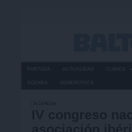
Ir
al
contenido
PORTADA
ACTUALIDAD
CLÍNICA
AGENDA
HEMEROTECA
AGENDA
IV congreso nac
asociación ibér