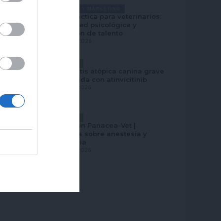
GESTIÓN Y MARKETING
Guía práctica para veterinarios:
seguridad psicológica y
retención de talento
JULIO 28, 2026
CLÍNICA
Dermatitis atópica canina grave
controlada con atinvicitinib
JULIO 27, 2026
CLÍNICA
Selección Panacea-Vet |
Trabajos sobre anestesia y
analgesia
JULIO 27, 2026