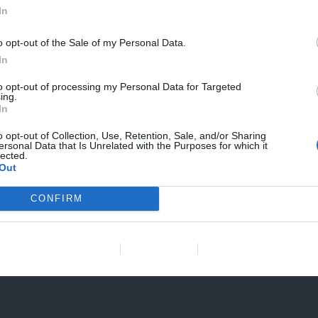
In
o opt-out of the Sale of my Personal Data.
In
to opt-out of processing my Personal Data for Targeted
ing.
In
o opt-out of Collection, Use, Retention, Sale, and/or Sharing
ersonal Data that Is Unrelated with the Purposes for which it
lected.
Out
CONFIRM
Web
*
Data Deletion
Data Access
Privacy Policy
en este navegador para la próxima vez que comente.