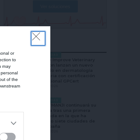
Ver soluciones
MÁS POPULAR
sonal or
ACTUALIDAD
ection to
Elanco e Improve Veterinary
Education lanzan un nuevo
ou may
posgrado en dermatología
 personal
veterinaria con certificación
out of the
internacional GPCert
 downstream
JULIO 28, 2026
B’s List of
ACTUALIDAD
PARASITMANJI continuará su
aventura tras una primera
temporada en la que ha
recorrido siete ciudades de
toda España
JULIO 28, 2026