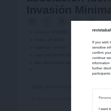
Invasión Minima
revistaba
Comienza: 02/10/2025
Finaliza: 04/10/2025
If you wish 
sensitive in
Organizador: Minimal
confirm you
Lugar: Hotel NH MÁLAGA
continue se
information 
Web: https://minimal.vet/es/
further disc
participants
Downstream 
Deja un comentario
Persona
Tu dirección de correo electrónico no será
*
I want t