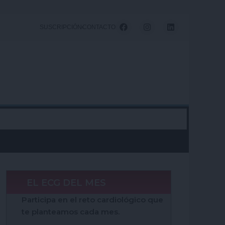
F
I
L
SUSCRIPCIÓN
CONTACTO
a
n
i
c
s
n
e
t
k
b
a
e
o
g
d
o
r
i
k
a
n
m
EL ECG DEL MES
Participa en el reto cardiológico que
te planteamos cada mes.