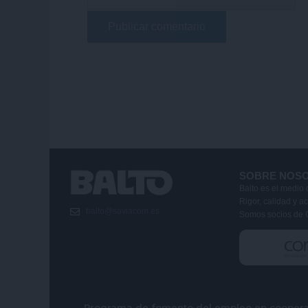
SOBRE NOS
Balto es el medio 
Rigor, calidad y a
balto@saviacom.es
Somos socios de 
Programa de fomento del empleo en cooperat