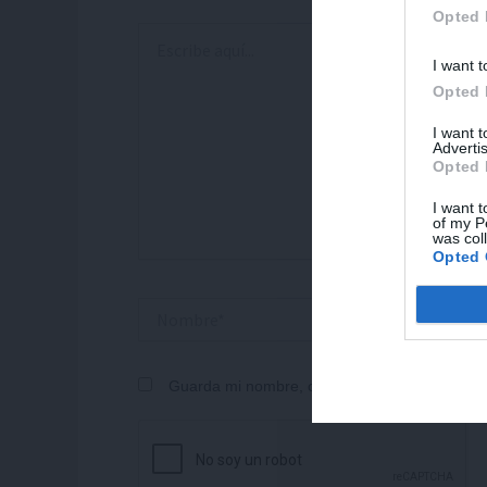
Opted 
Escribe
aquí...
I want t
Opted 
I want 
Advertis
Opted 
I want t
of my P
was col
Opted 
Nombre*
Correo
electrónico
Guarda mi nombre, correo electrónico y web 