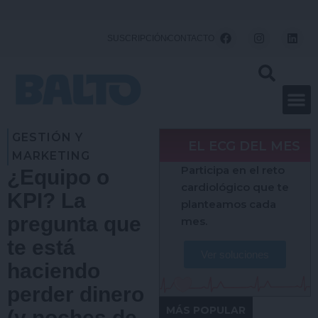
Ir
al
F
I
L
SUSCRIPCIÓN
CONTACTO
a
n
i
contenido
c
s
n
e
t
k
b
a
e
o
g
d
o
r
i
k
a
n
m
GESTIÓN Y
EL ECG DEL MES
MARKETING
Participa en el reto
¿Equipo o
cardiológico que te
KPI? La
planteamos cada
pregunta que
mes.
te está
Ver soluciones
haciendo
perder dinero
MÁS POPULAR
(y noches de