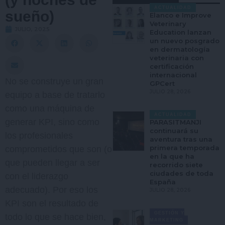
ACTUALIDAD
sueño)
Elanco e Improve
Veterinary
JULIO, 2025
Education lanzan
un nuevo posgrado
en dermatología
veterinaria con
certificación
internacional
No se construye un gran
GPCert
JULIO 28, 2026
equipo a base de tratarlo
como una máquina de
ACTUALIDAD
generar KPI, sino como
PARASITMANJI
continuará su
los profesionales
aventura tras una
primera temporada
comprometidos que son (o
en la que ha
que pueden llegar a ser
recorrido siete
ciudades de toda
con el liderazgo
España
adecuado). Por eso los
JULIO 28, 2026
KPI son el resultado de
GESTIÓN Y
todo lo que se hace bien,
MARKETING