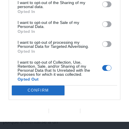
tres meses. Y lo mejor:
I want to opt-out of the Sharing of my
personal data.
mis veterinarias volvieron
Opted In
a sonreír”.
I want to opt-out of the Sale of my
Personal Data.
Opted In
La comunicación:
I want to opt-out of processing my
Personal Data for Targeted Advertising.
el puente invisible
Opted In
entre equipo y
I want to opt-out of Collection, Use,
Retention, Sale, and/or Sharing of my
resultados
Personal Data that Is Unrelated with the
Purposes for which it was collected.
Opted Out
Si hay algo que he
CONFIRM
aprendido en mis años
asesorando clínicas (y
Data Deletion
Data Access
Privacy Policy
también en mis conciertos,
porque enfrentarse a un