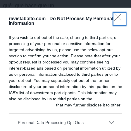
qué” que hace que un
cliente confíe y acepte tus
revistabalto.com -
Do Not Process My Personal
Information
recomendaciones.
If you wish to opt-out of the sale, sharing to third parties, or
Lara, una veterinaria de
processing of your personal or sensitive information for
Barcelona con la que
targeted advertising by us, please use the below opt-out
section to confirm your selection. Please note that after your
trabajo, lo expresó
opt-out request is processed you may continue seeing
perfectamente: “Cuando
interest-based ads based on personal information utilized by
us or personal information disclosed to third parties prior to
dejé de presionar con las
your opt-out. You may separately opt-out of the further
cifras y empecé a invertir
disclosure of your personal information by third parties on the
IAB’s list of downstream participants. This information may
en formación en
also be disclosed by us to third parties on the
IAB’s List of
comunicación para mi
Downstream Participants
that may further disclose it to other
third parties.
equipo, nuestro
ticket
Personal Data Processing Opt Outs
medio subió un 22 % en