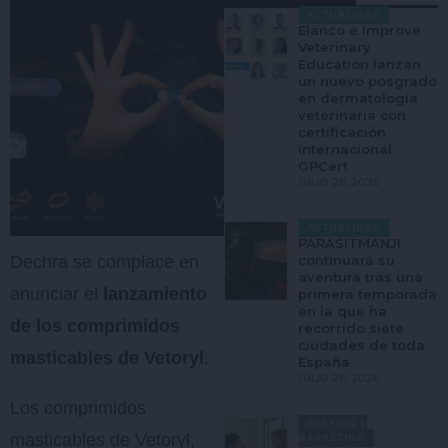
ACTUALIDAD
Elanco e Improve
Veterinary
Education lanzan
un nuevo posgrado
en dermatología
veterinaria con
certificación
internacional
GPCert
JULIO 28, 2026
ACTUALIDAD
PARASITMANJI
continuará su
Dechra se complace en
aventura tras una
anunciar el
lanzamiento
primera temporada
en la que ha
de los comprimidos
recorrido siete
ciudades de toda
masticables de Vetoryl
.
España
JULIO 28, 2026
Los comprimidos
GESTIÓN Y
masticables de Vetoryl,
MARKETING