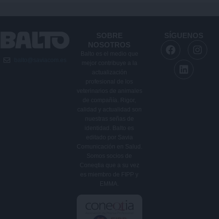
SOBRE
SÍGUENOS
F
L
I
NOSOTROS
a
i
n
Balto es el medio que
balto@saviacom.es
c
n
s
mejor contribuye a la
e
k
t
actualización
b
e
a
profesional de los
veterinarios de animales
o
d
g
de compañía. Rigor,
o
i
r
calidad y actualidad son
k
n
a
nuestras señas de
m
identidad. Balto es
editado por Savia
Comunicación en Salud.
Somos socios de
Coneqtia que a su vez
es miembro de FIPP y
EMMA.