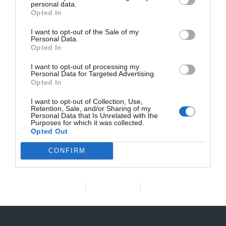
Tu dirección de correo
personal data.
Opted In
electrónico no será
I want to opt-out of the Sale of my
publicada.
Los campos
Personal Data.
obligatorios están
Opted In
marcados con
*
I want to opt-out of processing my
Personal Data for Targeted Advertising.
Opted In
Escribe
aquí...
I want to opt-out of Collection, Use,
Retention, Sale, and/or Sharing of my
Personal Data that Is Unrelated with the
Purposes for which it was collected.
Opted Out
CONFIRM
Data Deletion
Data Access
Privacy Policy
Nombre*