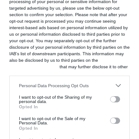
processing of your personal or sensitive information for
targeted advertising by us, please use the below opt-out
ACTUALIDAD
section to confirm your selection. Please note that after your
Centauro y
opt-out request is processed you may continue seeing
VetPartners
impulsan la
interest-based ads based on personal information utilized by
odontología
us or personal information disclosed to third parties prior to
veterinaria en
your opt-out. You may separately opt-out of the further
Iberia con
disclosure of your personal information by third parties on the
tecnología y
formación
IAB’s list of downstream participants. This information may
especializada
also be disclosed by us to third parties on the
IAB’s List of
AGOSTO 5, 2026
Downstream Participants
that may further disclose it to other
third parties.
ACTUALIDAD
Elanco y GUAW
Personal Data Processing Opt Outs
convierten la
desparasitación
I want to opt-out of the Sharing of my
de mascotas en
personal data.
ayuda
Opted In
alimentaria con la
campaña
I want to opt-out of the Sale of my
«Desparasitar es
Personal Data.
la leche»
Opted In
AGOSTO 5, 2026