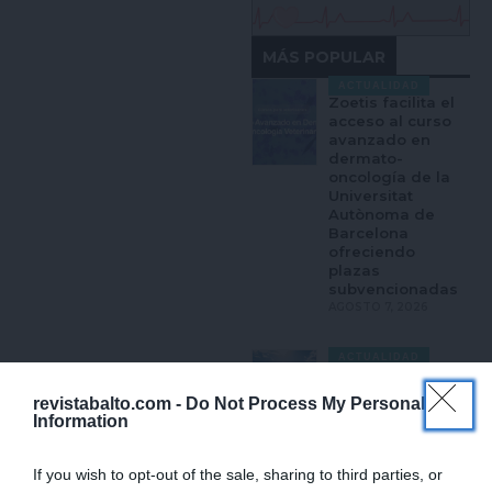
MÁS POPULAR
ACTUALIDAD
Zoetis facilita el
acceso al curso
avanzado en
dermato-
oncología de la
Universitat
Autònoma de
Barcelona
ofreciendo
plazas
subvencionadas
AGOSTO 7, 2026
ACTUALIDAD
Cotecnica
adquiere la
revistabalto.com -
Do Not Process My Personal
italiana Life Pet
Information
Care y refuerza
su expansión en
Europa
If you wish to opt-out of the sale, sharing to third parties, or
AGOSTO 5, 2026