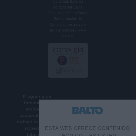
identidad. Balto es
editado por Savia
Comunicación en Salud.
Somos socios de
Coneqtia que a su vez
es miembro de FIPP y
EMMA.
Programa de
fomento del
empleo en
cooperativas de
trabajo asociado y
sociedades
ESTA WEB OFRECE CONTENIDO
laborales
TÉCNICO. ¿ES USTED