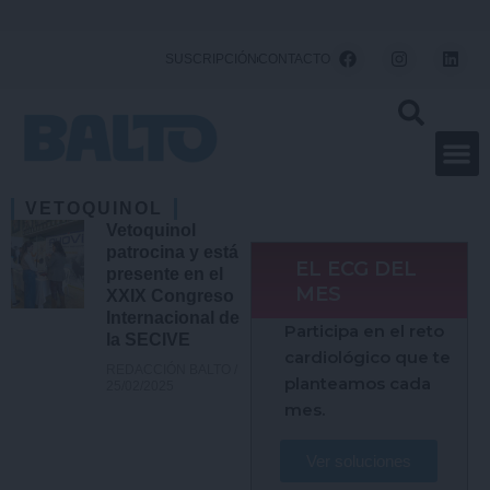
Ir
al
F
I
L
SUSCRIPCIÓN
CONTACTO
a
n
i
contenido
c
s
n
e
t
k
b
a
e
o
g
d
o
r
i
k
a
n
m
VETOQUINOL
Vetoquinol
patrocina y está
EL ECG DEL
presente en el
MES
XXIX Congreso
Internacional de
Participa en el reto
la SECIVE
cardiológico que te
REDACCIÓN BALTO
planteamos cada
25/02/2025
mes.
Ver soluciones