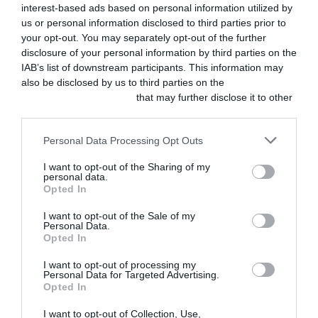
interest-based ads based on personal information utilized by
JULIO 28, 2026
us or personal information disclosed to third parties prior to
your opt-out. You may separately opt-out of the further
GESTIÓN Y
MARKETING
disclosure of your personal information by third parties on the
Guía práctica
IAB’s list of downstream participants. This information may
para veterinarios:
also be disclosed by us to third parties on the
IAB’s List of
seguridad
psicológica y
Downstream Participants
that may further disclose it to other
retención de
third parties.
talento
JULIO 28, 2026
Personal Data Processing Opt Outs
CLÍNICA
I want to opt-out of the Sharing of my
Dermatitis
personal data.
atópica canina
Opted In
grave controlada
con atinvicitinib
I want to opt-out of the Sale of my
JULIO 27, 2026
Personal Data.
Opted In
CLÍNICA
I want to opt-out of processing my
Selección
Personal Data for Targeted Advertising.
Panacea-Vet |
Opted In
Trabajos sobre
anestesia y
I want to opt-out of Collection, Use,
analgesia