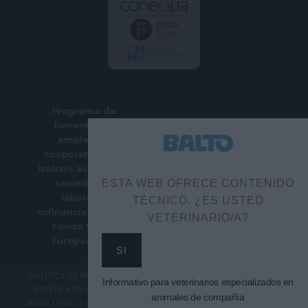
Programa de
fomento del
empleo en
cooperativas de
trabajo asociado y
sociedades
ESTA WEB OFRECE CONTENIDO
laborales
TÉCNICO. ¿ES USTED
cofinanciado por el
VETERINARIO/A?
Fondo Social
Europeo Plus
SI
POLÍTICA DE PRIVACIDAD
Informativo para veterinarios especializados en
POLÍTICA DE COOKIES
animales de compañía
AVISO LEGAL
CONTACTO