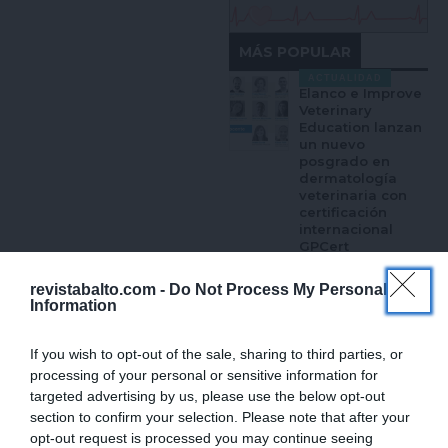
MÁS POPULAR
ACTUALIDAD
Elanco e Improve
Veterinary
Education lanzan
un nuevo
posgrado en
dermatología
veterinaria con
certificación
internacional
GPCert
JULIO 28, 2026
revistabalto.com -
Do Not Process My Personal
Information
ACTUALIDAD
PARASITMANJI
continuará su
If you wish to opt-out of the sale, sharing to third parties, or
aventura tras una
primera
processing of your personal or sensitive information for
temporada en la
targeted advertising by us, please use the below opt-out
que ha recorrido
section to confirm your selection. Please note that after your
siete ciudades de
opt-out request is processed you may continue seeing
toda España