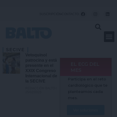
Ir
al
F
I
L
SUSCRIPCIÓN
CONTACTO
a
n
i
contenido
c
s
n
e
t
k
b
a
e
o
g
d
o
r
i
k
a
n
m
SECIVE
Vetoquinol
patrocina y está
EL ECG DEL
presente en el
MES
XXIX Congreso
Internacional de
Participa en el reto
la SECIVE
cardiológico que te
REDACCIÓN BALTO
planteamos cada
25/02/2025
mes.
Ver soluciones