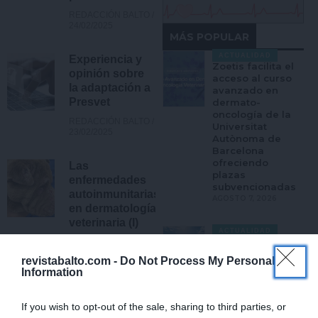
REDACCIÓN BALTO
24/02/2025
MÁS POPULAR
ACTUALIDAD
Experiencia y
Zoetis facilita el
opinión sobre
acceso al curso
la adaptación a
avanzado en
Presvet
dermato-
oncología de la
REDACCIÓN BALTO
Universitat
23/02/2025
Autònoma de
Barcelona
ofreciendo
Las
plazas
enfermedades
subvencionadas
autoinmunitarias
AGOSTO 7, 2026
en dermatología
veterinaria (I)
ACTUALIDAD
Cotecnica
REDACCIÓN BALTO
adquiere la
21/02/2025
revistabalto.com -
Do Not Process My Personal
italiana Life Pet
Information
Care y refuerza
su expansión en
« ANTERIOR
SIGUIENTE »
Europa
If you wish to opt-out of the sale, sharing to third parties, or
AGOSTO 5, 2026