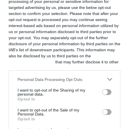
processing of your personal or sensitive information for
targeted advertising by us, please use the below opt-out
ACTUALIDAD
section to confirm your selection. Please note that after your
Centauro y
opt-out request is processed you may continue seeing
VetPartners
impulsan la
interest-based ads based on personal information utilized by
odontología
us or personal information disclosed to third parties prior to
veterinaria en
your opt-out. You may separately opt-out of the further
Iberia con
disclosure of your personal information by third parties on the
tecnología y
formación
IAB’s list of downstream participants. This information may
especializada
also be disclosed by us to third parties on the
IAB’s List of
AGOSTO 5, 2026
Downstream Participants
that may further disclose it to other
third parties.
ACTUALIDAD
Elanco y GUAW
Personal Data Processing Opt Outs
convierten la
desparasitación
I want to opt-out of the Sharing of my
de mascotas en
personal data.
ayuda
Opted In
alimentaria con la
campaña
I want to opt-out of the Sale of my
«Desparasitar es
Personal Data.
la leche»
Opted In
AGOSTO 5, 2026