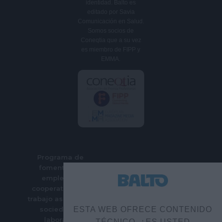
identidad. Balto es
editado por Savia
Comunicación en Salud.
Somos socios de
Coneqtia que a su vez
es miembro de FIPP y
EMMA.
Programa de
fomento del
empleo en
cooperativas de
trabajo asociado y
sociedades
ESTA WEB OFRECE CONTENIDO
laborales
TÉCNICO. ¿ES USTED