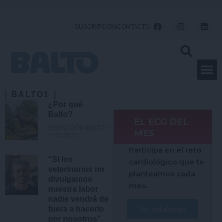
Ir
al
F
I
L
SUSCRIPCIÓN
CONTACTO
a
n
i
contenido
c
s
n
e
t
k
b
a
e
o
g
d
o
r
i
k
a
n
m
BALTO1
¿Por qué
Balto?
EL ECG DEL
REDACCIÓN BALTO
MES
24/02/2025
Participa en el reto
“Si los
cardiológico que te
veterinarios no
planteamos cada
divulgamos
mes.
nuestra labor
nadie vendrá de
Ver soluciones
fuera a hacerlo
por nosotros”