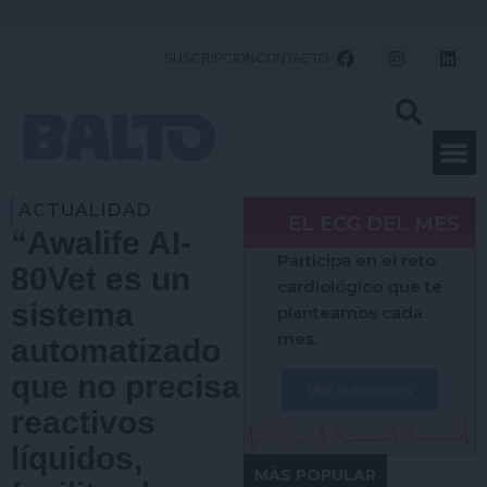
Ir
al
F
I
L
SUSCRIPCIÓN
CONTACTO
a
n
i
contenido
c
s
n
e
t
k
b
a
e
o
g
d
o
r
i
k
a
n
m
ACTUALIDAD
EL ECG DEL MES
“Awalife AI-
Participa en el reto
80Vet es un
cardiológico que te
sistema
planteamos cada
mes.
automatizado
que no precisa
Ver soluciones
reactivos
líquidos,
MÁS POPULAR