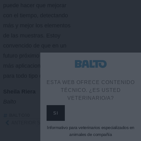
puede hacer que mejorar
con el tiempo, detectando
más y mejor los elementos
de las muestras. Estoy
convencido de que en un
futuro próximo veremos
más aplicaciones similares
para todo tipo de análisis.
ESTA WEB OFRECE CONTENIDO
TÉCNICO. ¿ES USTED
Sheila Riera
VETERINARIO/A?
Balto
SI
BALTO10
Ant
ANTERIOR
SIGUIENTE
Siguiente
Informativo para veterinarios especializados en
animales de compañía