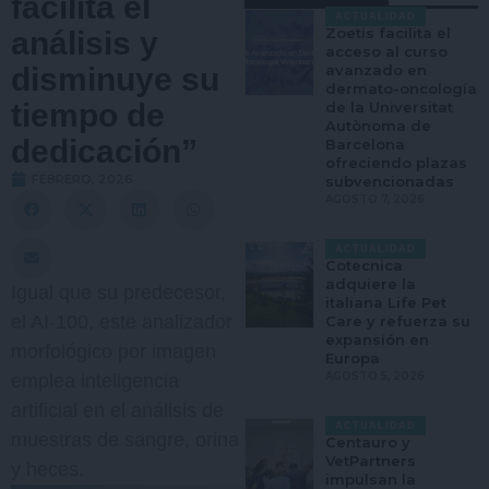
facilita el
ACTUALIDAD
Zoetis facilita el
análisis y
acceso al curso
disminuye su
avanzado en
dermato-oncología
tiempo de
de la Universitat
Autònoma de
dedicación”
Barcelona
ofreciendo plazas
FEBRERO, 2026
subvencionadas
AGOSTO 7, 2026
ACTUALIDAD
Cotecnica
adquiere la
Igual que su predecesor,
italiana Life Pet
el AI-100, este analizador
Care y refuerza su
expansión en
morfológico por imagen
Europa
AGOSTO 5, 2026
emplea inteligencia
artificial en el análisis de
ACTUALIDAD
muestras de sangre, orina
Centauro y
VetPartners
y heces.
impulsan la