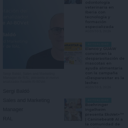
odontología
veterinaria en
Iberia con
tecnología y
formación
especializada
AGOSTO 5, 2026
ACTUALIDAD
Elanco y GUAW
convierten la
desparasitación de
mascotas en
ayuda alimentaria
con la campaña
Sergi Baldó, Sales and Marketing
«Desparasitar es la
Manager de RAL, presenta el nuevo
analizador Awalife AI-80Vet.
leche»
AGOSTO 5, 2026
Sergi Baldó
Sales and Marketing
ACTUALIDAD
Boehringer
Manager
Ingelheim
presenta EkoVet+™
RAL
| Caninebeat® AI a
la comunidad de