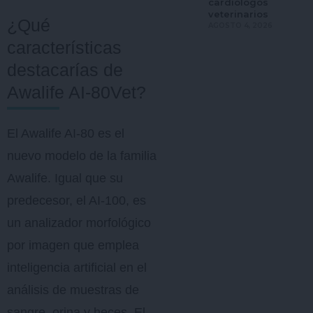
cardiólogos
veterinarios
¿Qué
AGOSTO 4, 2026
características
destacarías de
Awalife AI-80Vet?
El Awalife AI-80 es el
nuevo modelo de la familia
Awalife. Igual que su
predecesor, el AI-100, es
un analizador morfológico
por imagen que emplea
inteligencia artificial en el
análisis de muestras de
sangre, orina y heces. El