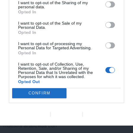
I want to opt-out of the Sharing of my
personal data.
Opted In
I want to opt-out of the Sale of my
Personal Data.
Opted In
I want to opt-out of processing my
Personal Data for Targeted Advertising.
Opted In
I want to opt-out of Collection, Use,
Retention, Sale, and/or Sharing of my
¿Qué tipo de
Personal Data that Is Unrelated with the
Purposes for which it was collected.
ayuda diagnóstica
Opted Out
proporciona?
CONFIRM
Principalmente aporta un
Data Deletion
Data Access
Privacy Policy
análisis completo de la
muestra analizada con