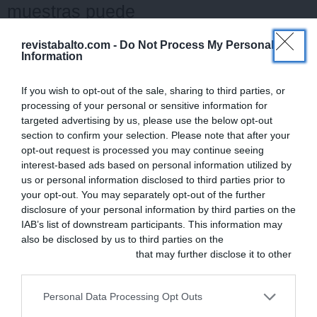
muestras puede
analizar? ¿Y
revistabalto.com -
Do Not Process My Personal
cuántos tipos de
Information
muestra se
If you wish to opt-out of the sale, sharing to third parties, or
pueden procesar
processing of your personal or sensitive information for
targeted advertising by us, please use the below opt-out
simultáneamente?
section to confirm your selection. Please note that after your
opt-out request is processed you may continue seeing
interest-based ads based on personal information utilized by
El Awalife AI-80 puede
us or personal information disclosed to third parties prior to
analizar muestras de
your opt-out. You may separately opt-out of the further
disclosure of your personal information by third parties on the
sangre, orina y heces. Por
IAB’s list of downstream participants. This information may
su parte, el Ai-100 además
also be disclosed by us to third parties on the
IAB’s List of
Downstream Participants
that may further disclose it to other
puede realizar análisis de
third parties.
líquidos libres y sangre de
Personal Data Processing Opt Outs
aves y reptiles.