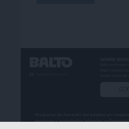
SOBRE NOS
Balto es el medio 
Rigor, calidad y a
balto@saviacom.es
Somos socios de 
Programa de fomento del empleo en cooperat
asociado y sociedades laborales cofinanciad
Social Europeo Plus