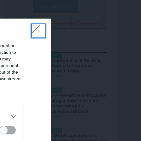
Ver soluciones
sonal or
MÁS POPULAR
ection to
ACTUALIDAD
ou may
Cotecnica adquiere la italiana
 personal
Life Pet Care y refuerza su
expansión en Europa
out of the
AGOSTO 5, 2026
 downstream
B’s List of
ACTUALIDAD
Centauro y VetPartners impulsan
la odontología veterinaria en
Iberia con tecnología y
formación especializada
AGOSTO 5, 2026
ACTUALIDAD
Elanco y GUAW convierten la
desparasitación de mascotas en