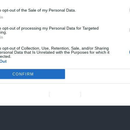
o opt-out of the Sale of my Personal Data.
In
to opt-out of processing my Personal Data for Targeted
ing.
In
o opt-out of Collection, Use, Retention, Sale, and/or Sharing
ersonal Data that Is Unrelated with the Purposes for which it
lected.
Out
Web
*
CONFIRM
en este navegador para la próxima vez que comente.
Data Deletion
Data Access
Privacy Policy