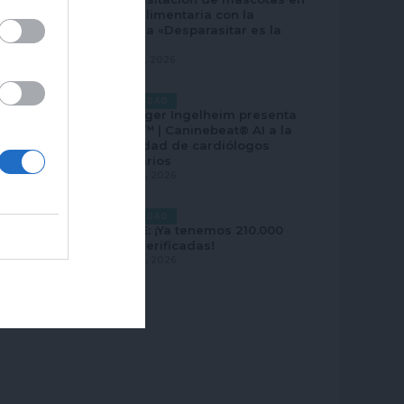
ayuda alimentaria con la
campaña «Desparasitar es la
leche»
AGOSTO 5, 2026
ACTUALIDAD
Boehringer Ingelheim presenta
EkoVet+™ | Caninebeat® AI a la
comunidad de cardiólogos
veterinarios
AGOSTO 4, 2026
ACTUALIDAD
ILP CEVE: ¡Ya tenemos 210.000
firmas verificadas!
AGOSTO 4, 2026