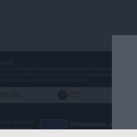
OTROS
que mejor contribuye a la actualización profesional de los veterinarios de animale
ctualidad son nuestras señas de identidad. Balto es editado por Savia Comunicaci
Coneqtia que a su vez es miembro de FIPP y EMMA.
ivas de trabajo
o por el Fondo