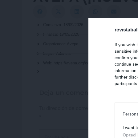
Comienza: 18/09/2026
revistaba
Finaliza: 19/09/2026
Organizador: Avepa
If you wish 
sensitive in
Lugar: Valencia
confirm you
Web: https://avepa.org/congreso-rehabilitacion/
continue se
information 
further disc
participants
Downstream 
Deja un comentario
Tu dirección de correo electrónico no será
Persona
*
I want t
Escribe
Opted 