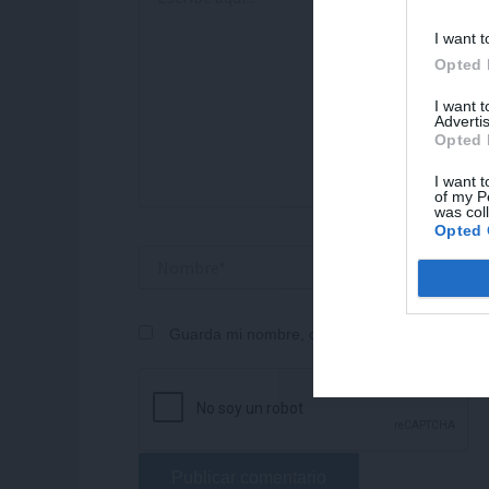
aquí...
I want t
Opted 
I want 
Advertis
Opted 
I want t
of my P
was col
Opted 
Nombre*
Correo
electrónico
Guarda mi nombre, correo electrónico y web 