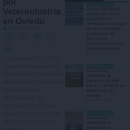
por
ACTUALIDAD
Zoetis facilita el
Veterindustria
acceso al curso
en Oviedo
avanzado en
dermato-oncología
de la Universitat
NOVIEMBRE, 2025
Autònoma de
Barcelona
ofreciendo plazas
subvencionadas
AGOSTO 7, 2026
Los pasados 30 y 31 de
octubre se celebraron en
ACTUALIDAD
Cotecnica
Oviedo las XLIII Jornadas
adquiere la
italiana Life Pet
de Marketing Zoosanitario
Care y refuerza su
organizadas por
expansión en
Europa
Veterindustria, la
AGOSTO 5, 2026
Asociación Empresarial
Española de la Industria
ACTUALIDAD
Centauro y
de Sanidad y Nutrición
VetPartners
impulsan la
Animal.