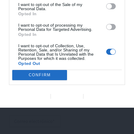
I want to opt-out of the Sale of my
marcados con
*
Personal Data.
Opted In
Escribe
I want to opt-out of processing my
aquí...
Personal Data for Targeted Advertising.
Opted In
I want to opt-out of Collection, Use,
Retention, Sale, and/or Sharing of my
Personal Data that Is Unrelated with the
Purposes for which it was collected.
Opted Out
CONFIRM
Data Deletion
Data Access
Privacy Policy
Nombre*
Correo
electrónico*