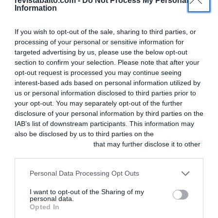
revistabalto.com -
Do Not Process My Personal
Information
Manager de Vetoquinol
Iberia y representante de
If you wish to opt-out of the sale, sharing to third parties, or
la Junta Rectora ante el
processing of your personal or sensitive information for
targeted advertising by us, please use the below opt-out
Comité Permanente de
section to confirm your selection. Please note that after your
Marketing.
opt-out request is processed you may continue seeing
interest-based ads based on personal information utilized by
INDUSTRIA
us or personal information disclosed to third parties prior to
your opt-out. You may separately opt-out of the further
Ant
ANTERIOR
SIGUIENTE
Siguiente
disclosure of your personal information by third parties on the
IAB’s list of downstream participants. This information may
Deja un
also be disclosed by us to third parties on the
IAB’s List of
Downstream Participants
that may further disclose it to other
comentario
third parties.
Personal Data Processing Opt Outs
Tu dirección de correo
electrónico no será
I want to opt-out of the Sharing of my
personal data.
publicada.
Los campos
Opted In
obligatorios están