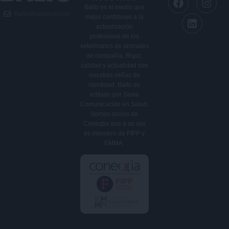
a
i
n
Balto es el medio que
balto@saviacom.es
c
n
s
mejor contribuye a la
e
k
t
actualización
b
e
a
profesional de los
veterinarios de animales
o
d
g
de compañía. Rigor,
o
i
r
calidad y actualidad son
k
n
a
nuestras señas de
m
identidad. Balto es
editado por Savia
Comunicación en Salud.
Somos socios de
Coneqtia que a su vez
es miembro de FIPP y
EMMA.