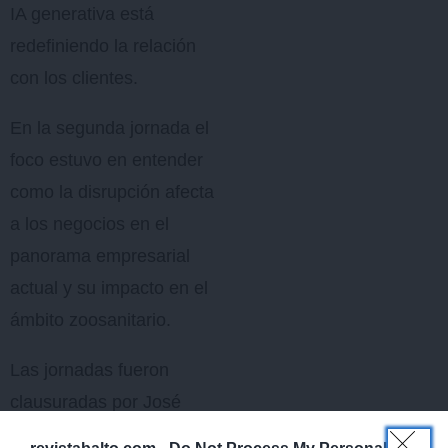
IA generativa está
redefiniendo la relación
con los clientes.
En la segunda jornada el
foco estuvo en entender
como la disrupción afecta
a los negocios en el
panorama empresarial
actual y su impacto en el
ámbito zoosanitario.
Las jornadas fueron
clausuradas por José
María Caballero, General