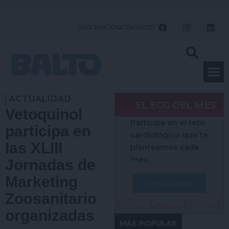
Ir
al
F
I
L
SUSCRIPCIÓN
CONTACTO
a
n
i
contenido
c
s
n
e
t
k
b
a
e
o
g
d
o
r
i
k
a
n
m
ACTUALIDAD
EL ECG DEL MES
Vetoquinol
Participa en el reto
participa en
cardiológico que te
las XLIII
planteamos cada
mes.
Jornadas de
Marketing
Ver soluciones
Zoosanitario
organizadas
MÁS POPULAR