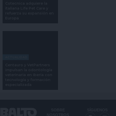
Cotecnica adquiere la
italiana Life Pet Care y
refuerza su expansión en
Europa
ACTUALIDAD
Centauro y VetPartners
impulsan la odontología
veterinaria en Iberia con
tecnología y formación
especializada
SOBRE
SÍGUENOS
F
L
I
NOSOTROS