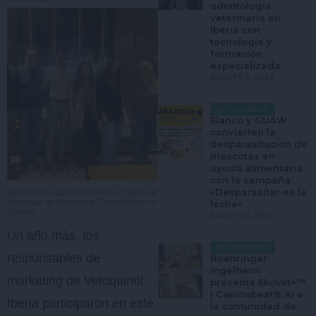
odontología
veterinaria en
Iberia con
tecnología y
formación
especializada
AGOSTO 5, 2026
ACTUALIDAD
Elanco y GUAW
convierten la
desparasitación de
mascotas en
ayuda alimentaria
con la campaña
«Desparasitar es la
Vetoquinol estuvo presente en las XLIII
Jornadas de Marketing Zoosanitario en
leche»
Oviedo.
AGOSTO 5, 2026
Un año más, los
ACTUALIDAD
responsables de
Boehringer
Ingelheim
marketing de Vetoquinol
presenta EkoVet+™
| Caninebeat® AI a
Iberia participaron en este
la comunidad de