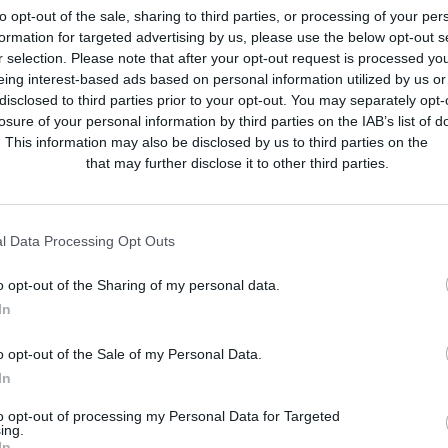
to opt-out of the sale, sharing to third parties, or processing of your per
ones más cotidianas que pueden alterar a las mascotas y qué hacer
formation for targeted advertising by us, please use the below opt-out s
r selection. Please note that after your opt-out request is processed y
ntener su bienestar.
eing interest-based ads based on personal information utilized by us or
disclosed to third parties prior to your opt-out. You may separately opt-
s productos de la gama Zylkene y su uso.
losure of your personal information by third parties on the IAB’s list of
oncienciar sobre situaciones cotidianas que pueden alterar a las
. This information may also be disclosed by us to third parties on the
IA
Participants
that may further disclose it to other third parties.
eb de Zylkene y en distintos apartados, el acceso a la
Calculadora
 administrado a la mascota según su peso y la situación que la
l Data Processing Opt Outs
ebe ser administrada para que la mascota pueda sentirse calmada si
o opt-out of the Sharing of my personal data.
In
ta evidencias científicas en situaciones reales, con seguridad
o opt-out of the Sale of my Personal Data.
lmar alas mascotas que presentan problemas de comportamiento entr
In
opción única o junto con medicamentos de prescripción. En formato
inistrado con la comida.
to opt-out of processing my Personal Data for Targeted
ing.
In