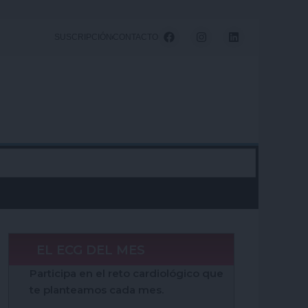
F
I
L
SUSCRIPCIÓN
CONTACTO
a
n
i
c
s
n
e
t
k
b
a
e
o
g
d
o
r
i
k
a
n
m
EL ECG DEL MES
Participa en el reto cardiológico que
te planteamos cada mes.