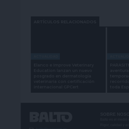
ARTÍCULOS RELACIONADOS
ACTUALIDAD
ACTUALI
Elanco e Improve Veterinary
PARASITM
Education lanzan un nuevo
aventura
posgrado en dermatología
temporad
veterinaria con certificación
recorrid
internacional GPCert
toda Es
SOBRE NOS
Balto es el medio 
Rigor, calidad y a