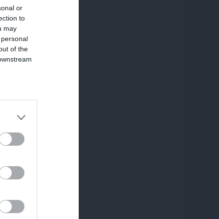
sonal or
ection to
ou may
 personal
out of the
 downstream
B’s List of
n
e