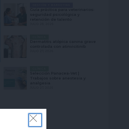
GESTIÓN Y MARKETING
Guía práctica para veterinarios:
seguridad psicológica y
retención de talento
JULIO 28, 2026
CLÍNICA
Dermatitis atópica canina grave
controlada con atinvicitinib
JULIO 27, 2026
CLÍNICA
Selección Panacea-Vet |
Trabajos sobre anestesia y
analgesia
JULIO 27, 2026