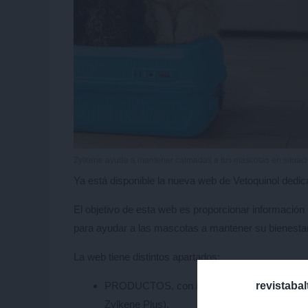
Zylkene ayuda a mantener calmadas a tus mascotas en situaci
Ya está disponible la nueva web de Vetoquinol dedi
El objetivo de esta web es proporcionar información 
para ayudar a las mascotas a mantener su bienestar
La web tiene distintos apartados:
revistaba
PRODUCTOS, con información detallada sobre
Zylkene Plus).