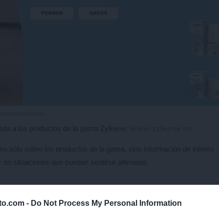
ones estresantes.
www.zylkene.es
cada a los productos de la gama Zylkene:
no sólo sobre los productos de la gama, sino información de interés
 en situaciones que puedan sentirse alteradas.
lto.com -
Do Not Process My Personal Information
 todos los productos de la gama Zylkene (Zylkene clásico y