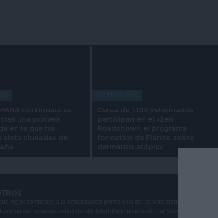
DAD
ACTUALIDAD
ANJI continuará su
Cerca de 1.100 veterinarios
 tras una primera
participan en el «Zen
a en la que ha
Roadshow», el programa
o siete ciudades de
formativo de Elanco sobre
paña
dermatitis atópica
OTROS
que mejor contribuye a la actualización profesional de los veterinarios de animale
ctualidad son nuestras señas de identidad. Balto es editado por Savia Comunicaci