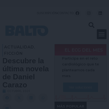
Ir
al
F
I
L
SUSCRIPCIÓN
CONTACTO
a
n
i
contenido
c
s
n
e
t
k
b
a
e
o
g
d
o
r
i
k
a
n
m
ACTUALIDAD
,
EL ECG DEL MES
FICCIÓN
Participa en el reto
Descubre la
cardiológico que te
última novela
planteamos cada
de Daniel
mes.
Carazo
Ver soluciones
OCTUBRE, 2025
MÁS POPULAR