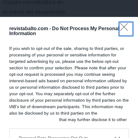
Carazo nos introduce en
la mente del secuestrado,
nos hace vivir de primera
revistabalto.com -
Do Not Process My Personal
mano las motivaciones de
Information
los secuestradores y nos
If you wish to opt-out of the sale, sharing to third parties, or
permite seguir de forma
processing of your personal or sensitive information for
privilegiada la
targeted advertising by us, please use the below opt-out
section to confirm your selection. Please note that after your
investigación policial.
opt-out request is processed you may continue seeing
interest-based ads based on personal information utilized by
Entre la
novela negra
us or personal information disclosed to third parties prior to
your opt-out. You may separately opt-out of the further
contemporánea
y el
thriller
disclosure of your personal information by third parties on the
literario
,
Secuestro
explora
IAB’s list of downstream participants. This information may
also be disclosed by us to third parties on the
IAB’s List of
los límites de la culpa, la
Downstream Participants
that may further disclose it to other
memoria y la redención.
third parties.
Una obra intensa y visual,