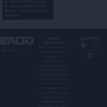
el «Zen Roadshow», el
programa formativo de
Elanco sobre dermatitis
atópica
SOBRE
SÍGUENOS
F
L
I
NOSOTROS
a
i
n
Balto es el medio que
balto@saviacom.es
c
n
s
mejor contribuye a la
e
k
t
actualización
b
e
a
profesional de los
veterinarios de animales
o
d
g
de compañía. Rigor,
o
i
r
calidad y actualidad son
k
n
a
nuestras señas de
m
identidad. Balto es
editado por Savia
Comunicación en Salud.
Somos socios de
Coneqtia que a su vez
es miembro de FIPP y