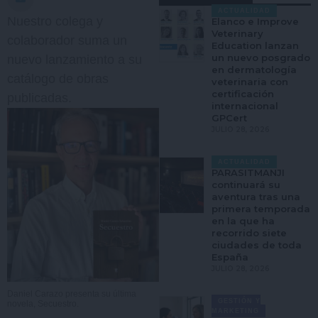
ACTUALIDAD
Nuestro colega y
Elanco e Improve
Veterinary
colaborador suma un
Education lanzan
un nuevo posgrado
nuevo lanzamiento a su
en dermatología
catálogo de obras
veterinaria con
certificación
publicadas.
internacional
GPCert
JULIO 28, 2026
ACTUALIDAD
PARASITMANJI
continuará su
aventura tras una
primera temporada
en la que ha
recorrido siete
ciudades de toda
España
JULIO 28, 2026
Daniel Carazo presenta su última
GESTIÓN Y
novela, Secuestro.
MARKETING