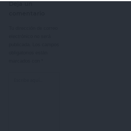
Deja un
comentario
Tu dirección de correo
electrónico no será
publicada.
Los campos
obligatorios están
marcados con
*
Escribe
aquí...