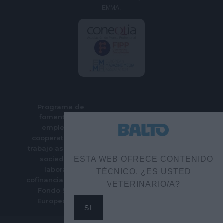
EMMA.
Programa de
fomento del
empleo en
cooperativas de
trabajo asociado y
sociedades
ESTA WEB OFRECE CONTENIDO
laborales
TÉCNICO. ¿ES USTED
cofinanciado por el
VETERINARIO/A?
Fondo Social
Europeo Plus
SI