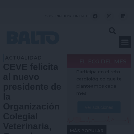
Ir
al
F
I
L
SUSCRIPCIÓN
CONTACTO
a
n
i
contenido
c
s
n
e
t
k
b
a
e
o
g
d
o
r
i
k
a
n
m
ACTUALIDAD
EL ECG DEL MES
CEVE felicita
Participa en el reto
al nuevo
cardiológico que te
presidente de
planteamos cada
mes.
la
Organización
Ver soluciones
Colegial
Veterinaria,
MÁS POPULAR