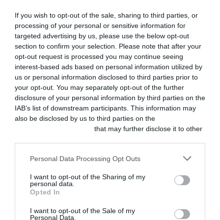
voluntad de colaborar con
If you wish to opt-out of the sale, sharing to third parties, or
processing of your personal or sensitive information for
la OCV en la búsqueda de
targeted advertising by us, please use the below opt-out
soluciones jurídicas
section to confirm your selection. Please note that after your
opt-out request is processed you may continue seeing
viables que permitan
interest-based ads based on personal information utilized by
superar esta limitación.
us or personal information disclosed to third parties prior to
your opt-out. You may separately opt-out of the further
disclosure of your personal information by third parties on the
CEVE agrupa a empresas
IAB’s list of downstream participants. This information may
y estructuras
also be disclosed by us to third parties on the
IAB’s List of
Downstream Participants
that may further disclose it to other
empresariales del ámbito
third parties.
clínico y asistencial
Personal Data Processing Opt Outs
veterinario, y trabaja para
I want to opt-out of the Sharing of my
impulsar un sector
personal data.
Opted In
profesional sólido,
sostenible y plenamente
I want to opt-out of the Sale of my
Personal Data.