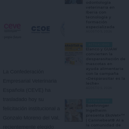
odontología
veterinaria en
Iberia con
tecnología y
formación
especializada
AGOSTO 5, 2026
ACTUALIDAD
Elanco y GUAW
convierten la
desparasitación de
mascotas en
ayuda alimentaria
La Confederación
con la campaña
«Desparasitar es la
Empresarial Veterinaria
leche»
AGOSTO 5, 2026
Española (CEVE) ha
trasladado hoy su
ACTUALIDAD
Boehringer
felicitación institucional a
Ingelheim
presenta EkoVet+™
Gonzalo Moreno del Val,
| Caninebeat® AI a
la comunidad de
recientemente elegido