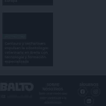
Europa
ACTUALIDAD
Centauro y VetPartners
impulsan la odontología
veterinaria en Iberia con
tecnología y formación
especializada
SOBRE
SÍGUENOS
F
L
I
NOSOTROS
a
i
n
Balto es el medio que
balto@saviacom.es
c
n
s
mejor contribuye a la
e
k
t
actualización