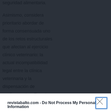
seguridad alimentaria.
Asimismo, considera
prioritario abordar de
forma consensuada uno
de los retos estructurales
que afectan al ejercicio
clínico veterinario: la
actual incompatibilidad
legal entre la clínica
veterinaria y la
dispensación de
medicamentos. En este
sentido, la organización
revistabalto.com -
Do Not Process My Personal
Information
empresarial reitera su