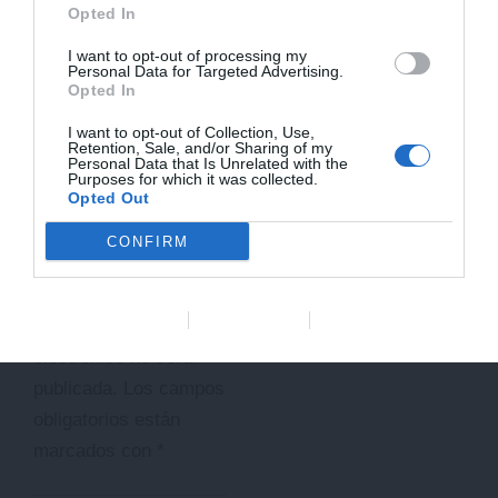
Opted In
integrado en las políticas
de salud pública animal y
I want to opt-out of processing my
Personal Data for Targeted Advertising.
humana.
Opted In
I want to opt-out of Collection, Use,
INDUSTRIA
Retention, Sale, and/or Sharing of my
Ant
ANTERIOR
SIGUIENTE
Siguiente
Personal Data that Is Unrelated with the
Purposes for which it was collected.
Opted Out
Deja un
CONFIRM
comentario
Data Deletion
Data Access
Privacy Policy
Tu dirección de correo
electrónico no será
publicada.
Los campos
obligatorios están
marcados con
*