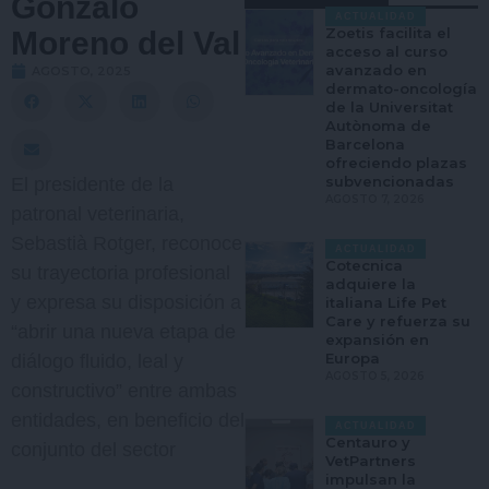
Gonzalo
ACTUALIDAD
Zoetis facilita el
Moreno del Val
acceso al curso
avanzado en
AGOSTO, 2025
dermato-oncología
de la Universitat
Autònoma de
Barcelona
ofreciendo plazas
subvencionadas
El presidente de la
AGOSTO 7, 2026
patronal veterinaria,
Sebastià Rotger, reconoce
ACTUALIDAD
Cotecnica
su trayectoria profesional
adquiere la
y expresa su disposición a
italiana Life Pet
Care y refuerza su
“abrir una nueva etapa de
expansión en
Europa
diálogo fluido, leal y
AGOSTO 5, 2026
constructivo” entre ambas
entidades, en beneficio del
ACTUALIDAD
Centauro y
conjunto del sector
VetPartners
impulsan la