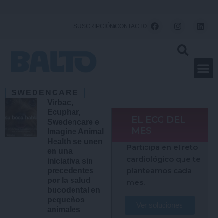
Ir
al
F
I
L
SUSCRIPCIÓN
CONTACTO
a
n
i
contenido
c
s
n
e
t
k
b
a
e
o
g
d
o
r
i
k
a
n
m
SWEDENCARE
Virbac,
Ecuphar,
EL ECG DEL
Swedencare e
MES
Imagine Animal
Health se unen
Participa en el reto
en una
cardiológico que te
iniciativa sin
planteamos cada
precedentes
por la salud
mes.
bucodental en
pequeños
Ver soluciones
animales