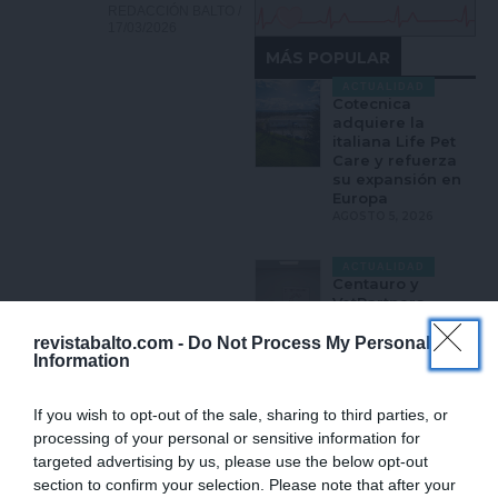
REDACCIÓN BALTO
17/03/2026
MÁS POPULAR
ACTUALIDAD
Cotecnica
adquiere la
italiana Life Pet
Care y refuerza
su expansión en
Europa
AGOSTO 5, 2026
ACTUALIDAD
Centauro y
VetPartners
impulsan la
odontología
revistabalto.com -
Do Not Process My Personal
veterinaria en
Information
Iberia con
tecnología y
If you wish to opt-out of the sale, sharing to third parties, or
formación
especializada
processing of your personal or sensitive information for
AGOSTO 5, 2026
targeted advertising by us, please use the below opt-out
section to confirm your selection. Please note that after your