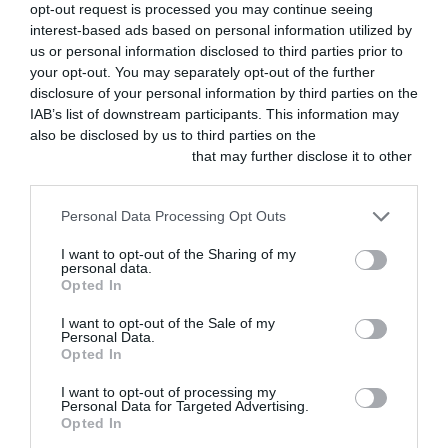
ACTUALIDAD
opt-out request is processed you may continue seeing
Elanco y GUAW
interest-based ads based on personal information utilized by
convierten la
us or personal information disclosed to third parties prior to
desparasitación
de mascotas en
your opt-out. You may separately opt-out of the further
ayuda
disclosure of your personal information by third parties on the
alimentaria con la
IAB’s list of downstream participants. This information may
campaña
also be disclosed by us to third parties on the
IAB’s List of
«Desparasitar es
Downstream Participants
that may further disclose it to other
la leche»
AGOSTO 5, 2026
third parties.
Personal Data Processing Opt Outs
ACTUALIDAD
Boehringer
Ingelheim
I want to opt-out of the Sharing of my
presenta
personal data.
EkoVet+™ |
Opted In
Caninebeat® AI a
la comunidad de
I want to opt-out of the Sale of my
cardiólogos
Personal Data.
veterinarios
Opted In
AGOSTO 4, 2026
I want to opt-out of processing my
Personal Data for Targeted Advertising.
ACTUALIDAD
Opted In
ILP CEVE: ¡Ya
tenemos 210.000