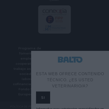
EMMA.
Programa de
fomento del
empleo en
cooperativas de
trabajo asociado y
sociedades
ESTA WEB OFRECE CONTENIDO
laborales
TÉCNICO. ¿ES USTED
cofinanciado por el
VETERINARIO/A?
Fondo Social
Europeo Plus
SI
POLÍTICA DE PRIVACIDAD
Informativo para veterinarios especializados en