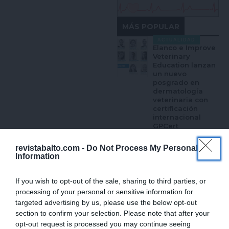
MÁS POPULAR
ACTUALIDAD
Elanco e Improve
Veterinary
Education lanzan
un nuevo
posgrado en
dermatología
veterinaria con
certificación
internacional
GPCert
JULIO 28, 2026
revistabalto.com -
Do Not Process My Personal
Information
ACTUALIDAD
PARASITMANJI
continuará su
If you wish to opt-out of the sale, sharing to third parties, or
aventura tras una
primera
processing of your personal or sensitive information for
temporada en la
targeted advertising by us, please use the below opt-out
que ha recorrido
section to confirm your selection. Please note that after your
siete ciudades de
opt-out request is processed you may continue seeing
toda España