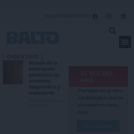
Ir
al
F
I
L
SUSCRIPCIÓN
CONTACTO
a
n
i
contenido
c
s
n
e
t
k
b
a
e
o
g
d
o
r
i
k
a
n
m
DIGESTIVO
Manejo de la
enteropatía
EL ECG DEL
perdedora de
MES
proteínas:
diagnóstico y
Participa en el reto
tratamiento
cardiológico que te
REDACCIÓN BALTO
planteamos cada
16/02/2026
mes.
Ver soluciones