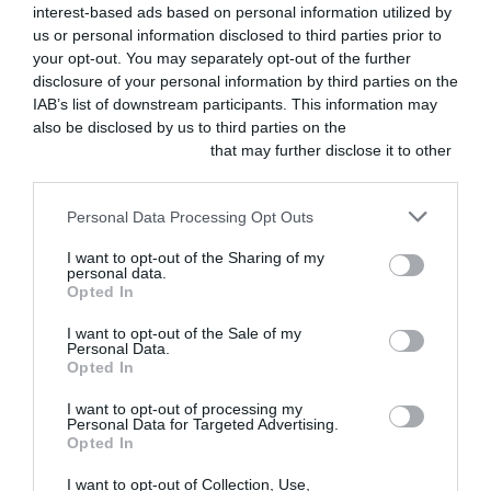
interest-based ads based on personal information utilized by
JULIO 28, 2026
us or personal information disclosed to third parties prior to
your opt-out. You may separately opt-out of the further
GESTIÓN Y
MARKETING
disclosure of your personal information by third parties on the
Guía práctica
IAB’s list of downstream participants. This information may
para veterinarios:
also be disclosed by us to third parties on the
IAB’s List of
seguridad
psicológica y
Downstream Participants
that may further disclose it to other
retención de
third parties.
talento
JULIO 28, 2026
Personal Data Processing Opt Outs
CLÍNICA
I want to opt-out of the Sharing of my
Dermatitis
personal data.
atópica canina
Opted In
grave controlada
con atinvicitinib
I want to opt-out of the Sale of my
JULIO 27, 2026
Personal Data.
Opted In
CLÍNICA
I want to opt-out of processing my
Selección
Personal Data for Targeted Advertising.
Panacea-Vet |
Opted In
Trabajos sobre
anestesia y
I want to opt-out of Collection, Use,
analgesia