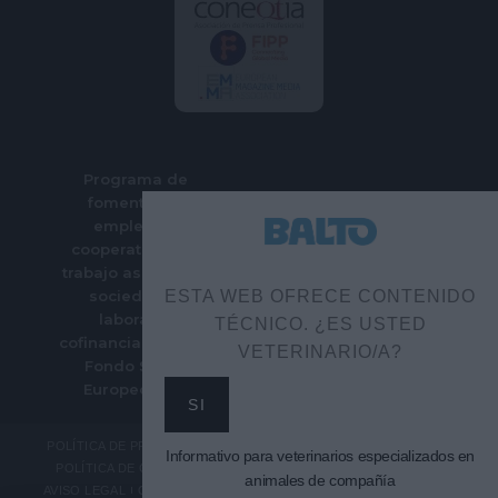
Programa de
fomento del
empleo en
cooperativas de
trabajo asociado y
sociedades
ESTA WEB OFRECE CONTENIDO
laborales
TÉCNICO. ¿ES USTED
cofinanciado por el
VETERINARIO/A?
Fondo Social
Europeo Plus
SI
POLÍTICA DE PRIVACIDAD
Informativo para veterinarios especializados en
POLÍTICA DE COOKIES
animales de compañía
AVISO LEGAL
CONTACTO