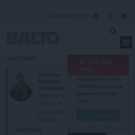
Ir
al
F
I
L
SUSCRIPCIÓN
CONTACTO
a
n
i
contenido
c
s
n
e
t
k
b
a
e
o
g
d
o
r
i
k
a
n
m
AUTORES
EL ECG DEL
MES
Teresa
Participa en el reto
Martín
cardiológico que te
Jiménez
planteamos cada
Veterinaria.
mes.
GPCert in
Diagnostic
Ver soluciones
Imaging
Veterinaria