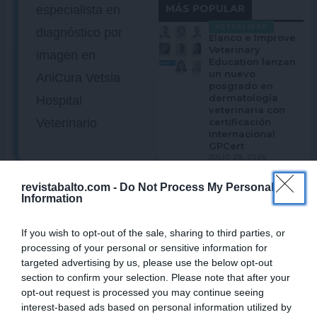
MÁS POPULAR
especialista en
ACTUALIDAD
diagnóstico por
Elanco e Improve
Veterinary
imagen en
Education lanzan
un nuevo
AniCura Vetsia
posgrado en
dermatología
Hospital
veterinaria con
Veterinario
certificación
internacional
GPCert
JULIO 28, 2026
revistabalto.com -
Do Not Process My Personal
ACTUALIDAD
Information
PARASITMANJI
ARTÍCULOS DEL AUTOR
continuará su
aventura tras una
If you wish to opt-out of the sale, sharing to third parties, or
primera
processing of your personal or sensitive information for
temporada en la
que ha recorrido
targeted advertising by us, please use the below opt-out
siete ciudades de
section to confirm your selection. Please note that after your
toda España
opt-out request is processed you may continue seeing
JULIO 28, 2026
interest-based ads based on personal information utilized by
CLÍNICA