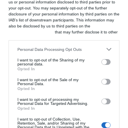
us or personal information disclosed to third parties prior to
Cuerpo extraño
GESTIÓN Y
your opt-out. You may separately opt-out of the further
perforante en un
MARKETING
Guía práctica para
disclosure of your personal information by third parties on the
weimaraner con hernia
veterinarios:
peritoneopericárdica
IAB’s list of downstream participants. This information may
seguridad
also be disclosed by us to third parties on the
IAB’s List of
psicológica y
Ant
ANTERIOR
SIGUIENTE
Siguiente
Downstream Participants
that may further disclose it to other
retención de
talento
third parties.
JULIO 28, 2026
Personal Data Processing Opt Outs
CLÍNICA
Dermatitis atópica
I want to opt-out of the Sharing of my
canina grave
personal data.
controlada con
Opted In
atinvicitinib
JULIO 27, 2026
I want to opt-out of the Sale of my
Personal Data.
Opted In
CLÍNICA
Selección
I want to opt-out of processing my
Panacea-Vet |
Personal Data for Targeted Advertising.
Trabajos sobre
Opted In
anestesia y
analgesia
I want to opt-out of Collection, Use,
JULIO 27, 2026
Retention, Sale, and/or Sharing of my
Personal Data that Is Unrelated with the