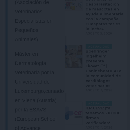
(Asociación de
desparasitación
de mascotas en
Veterinarios
ayuda alimentaria
con la campaña
Especialistas en
«Desparasitar es
la leche»
Pequeños
AGOSTO 5, 2026
Animales)
ACTUALIDAD
Boehringer
Máster en
Ingelheim
presenta
Dermatología
EkoVet+™ |
Caninebeat® AI a
Veterinaria por la
la comunidad de
cardiólogos
Universidad de
veterinarios
Luxemburgo,cursado
AGOSTO 4, 2026
en Viena (Austria)
ACTUALIDAD
ILP CEVE: ¡Ya
por la ESAVS
tenemos 210.000
firmas
(European School
verificadas!
of Advance
AGOSTO 4, 2026