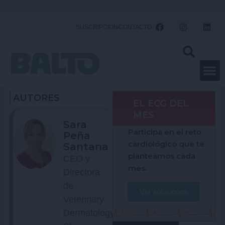
Ir
al
F
I
L
SUSCRIPCIÓN
CONTACTO
a
n
i
contenido
c
s
n
e
t
k
b
a
e
o
g
d
o
r
i
k
a
n
m
AUTORES
EL ECG DEL
MES
Sara
Participa en el reto
Peña
cardiológico que te
Santana
planteamos cada
CEO y
mes.
Directora
de
Ver soluciones
Veterinary
Dermatology,