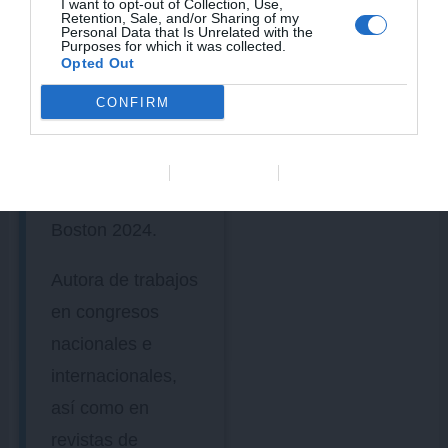
congresos
I want to opt-out of Collection, Use,
Retention, Sale, and/or Sharing of my
Personal Data that Is Unrelated with the
locales,
Purposes for which it was collected.
Opted Out
Nacionales e
Internacionales,
CONFIRM
incluyendo el
Congreso Mundial
Data Deletion
Data Access
Privacy Policy
de Veterinaria en
Boston 2024.
Autora de trabajos
en congresos
nacionales e
internacionales,
así como en
revistas de