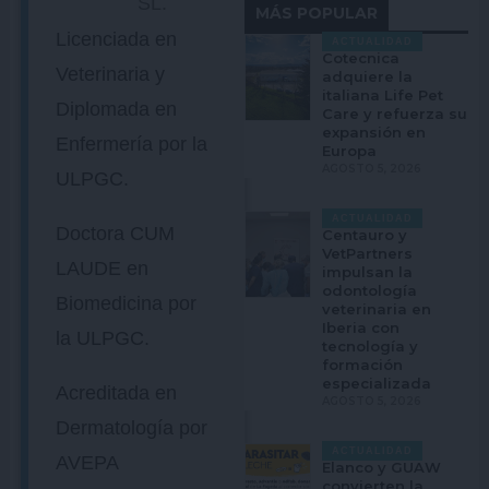
SL.
MÁS POPULAR
Licenciada en
ACTUALIDAD
Cotecnica
Veterinaria y
adquiere la
italiana Life Pet
Diplomada en
Care y refuerza su
expansión en
Enfermería por la
Europa
AGOSTO 5, 2026
ULPGC.
ACTUALIDAD
Doctora CUM
Centauro y
VetPartners
LAUDE en
impulsan la
odontología
Biomedicina por
veterinaria en
Iberia con
la ULPGC.
tecnología y
formación
especializada
Acreditada en
AGOSTO 5, 2026
Dermatología por
ACTUALIDAD
AVEPA
Elanco y GUAW
convierten la