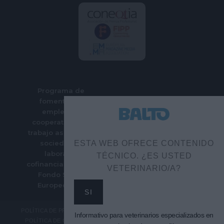
Programa de
fomento del
empleo en
cooperativas de
trabajo asociado y
sociedades
ESTA WEB OFRECE CONTENIDO
laborales
TÉCNICO. ¿ES USTED
cofinanciado por el
VETERINARIO/A?
Fondo Social
Europeo Plus
SI
POLÍTICA DE PRIVACIDAD
Informativo para veterinarios especializados en
POLÍTICA DE COOKIES