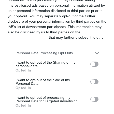
y acreditadas en
opt-out request is processed you may continue seeing
interest-based ads based on personal information utilized by
prestigiosas
us or personal information disclosed to third parties prior to
your opt-out. You may separately opt-out of the further
universidades,
disclosure of your personal information by third parties on the
como la UAB.
IAB’s list of downstream participants. This information may
also be disclosed by us to third parties on the
IAB’s List of
Profesora de
Downstream Participants
that may further disclose it to other
third parties.
Fisiología en
Personal Data Processing Opt Outs
Medicina Humana
y enfermería en la
I want to opt-out of the Sharing of my
personal data.
Universidad de
Opted In
Las Palmas de
I want to opt-out of the Sale of my
Personal Data.
Gran Canaria
Opted In
(2021-2024).
I want to opt-out of processing my
Personal Data for Targeted Advertising.
Opted In
Ponente en