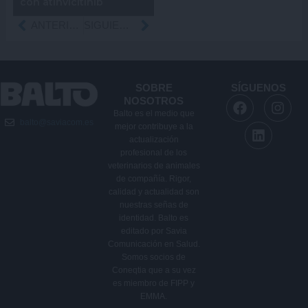
con atinvicitinib
Ant
ANTERIOR
SIGUIENTE
Siguiente
SOBRE
SÍGUENOS
F
L
I
NOSOTROS
a
i
n
Balto es el medio que
balto@saviacom.es
c
n
s
mejor contribuye a la
e
k
t
actualización
b
e
a
profesional de los
veterinarios de animales
o
d
g
de compañía. Rigor,
o
i
r
calidad y actualidad son
k
n
a
nuestras señas de
m
identidad. Balto es
editado por Savia
Comunicación en Salud.
Somos socios de
Coneqtia que a su vez
es miembro de FIPP y
EMMA.