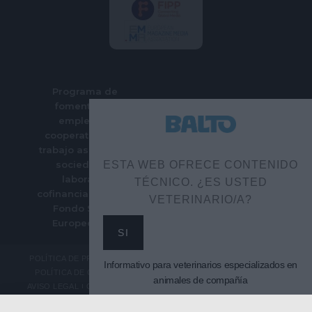
Programa de
fomento del
empleo en
cooperativas de
trabajo asociado y
sociedades
ESTA WEB OFRECE CONTENIDO
laborales
TÉCNICO. ¿ES USTED
cofinanciado por el
VETERINARIO/A?
Fondo Social
Europeo Plus
SI
POLÍTICA DE PRIVACIDAD
Informativo para veterinarios especializados en
POLÍTICA DE COOKIES
animales de compañía
AVISO LEGAL
CONTACTO
SUSCRIPCIÓN