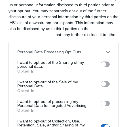
desparasitación
us or personal information disclosed to third parties prior to
Ant
ANTERIOR
SIGUIENTE
Siguiente
de mascotas en
your opt-out. You may separately opt-out of the further
ayuda alimentaria
disclosure of your personal information by third parties on the
con la campaña
IAB’s list of downstream participants. This information may
«Desparasitar es
la leche»
also be disclosed by us to third parties on the
IAB’s List of
AGOSTO 5, 2026
Downstream Participants
that may further disclose it to other
third parties.
ACTUALIDAD
Boehringer
Personal Data Processing Opt Outs
Ingelheim
presenta
I want to opt-out of the Sharing of my
EkoVet+™ |
personal data.
Caninebeat® AI a
Opted In
la comunidad de
cardiólogos
I want to opt-out of the Sale of my
veterinarios
Personal Data.
AGOSTO 4, 2026
Opted In
I want to opt-out of processing my
ACTUALIDAD
ILP CEVE: ¡Ya
Personal Data for Targeted Advertising.
tenemos 210.000
Opted In
firmas
verificadas!
I want to opt-out of Collection, Use,
AGOSTO 4, 2026
Retention, Sale, and/or Sharing of my