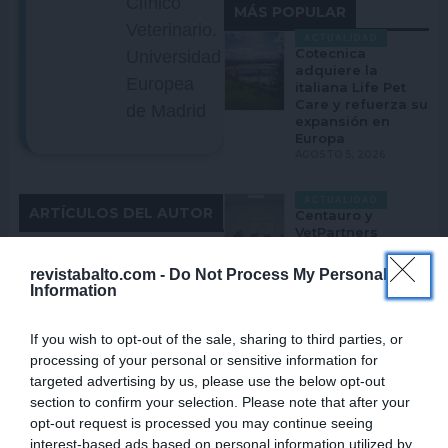
Clínico
MÁS POPULAR
Veterinario.
ACTUALIDAD
Cotecnica
Universidad
adquiere la
Europea
italiana Life Pet
Care y refuerza su
de Madrid
expansión en
Europa
AGOSTO 5, 2026
ACTUALIDAD
ARTÍCULOS DEL AUTOR
Centauro y
VetPartners
impulsan la
odontología
revistabalto.com -
Do Not Process My Personal
veterinaria en
Information
Iberia con
tecnología y
formación
If you wish to opt-out of the sale, sharing to third parties, or
especializada
processing of your personal or sensitive information for
AGOSTO 5, 2026
CLÍNICA
targeted advertising by us, please use the below opt-out
Manejo analgésico en
section to confirm your selection. Please note that after your
ACTUALIDAD
amputaciones en
opt-out request is processed you may continue seeing
Elanco y GUAW
pequeños animales
interest-based ads based on personal information utilized by
convierten la