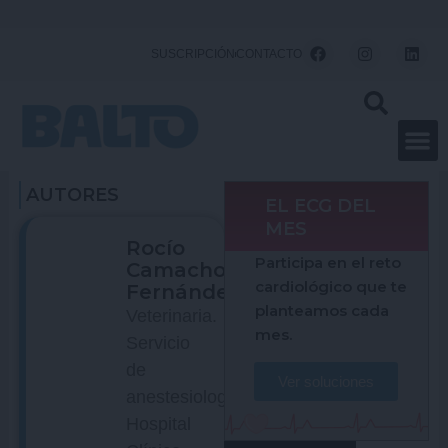
Ir
al
F
I
L
SUSCRIPCIÓN
CONTACTO
a
n
i
contenido
c
s
n
e
t
k
b
a
e
o
g
d
o
r
i
k
a
n
m
AUTORES
EL ECG DEL
MES
Rocío
Participa en el reto
Camacho
cardiológico que te
Fernández
planteamos cada
Veterinaria.
mes.
Servicio
de
Ver soluciones
anestesiología
Hospital