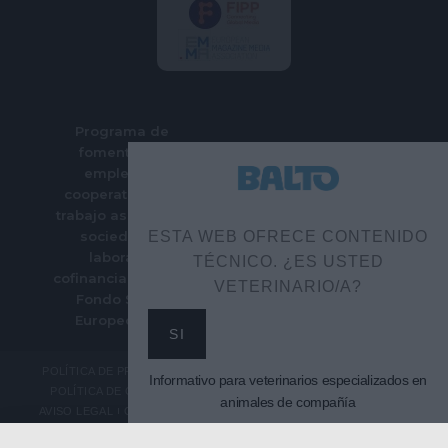
Programa de
fomento del
empleo en
cooperativas de
trabajo asociado y
sociedades
ESTA WEB OFRECE CONTENIDO
laborales
TÉCNICO. ¿ES USTED
cofinanciado por el
VETERINARIO/A?
Fondo Social
Europeo Plus
SI
POLÍTICA DE PRIVACIDAD
Informativo para veterinarios especializados en
POLÍTICA DE COOKIES
animales de compañía
AVISO LEGAL
CONTACTO
SUSCRIPCIÓN