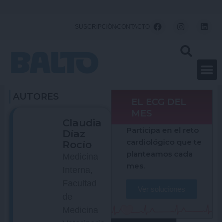
Ir
al
F
I
L
SUSCRIPCIÓN
CONTACTO
a
n
i
contenido
c
s
n
e
t
k
b
a
e
o
g
d
o
r
i
k
a
n
m
AUTORES
EL ECG DEL
MES
Claudia
Participa en el reto
Díaz
cardiológico que te
Rocío
planteamos cada
Medicina
mes.
Interna,
Facultad
Ver soluciones
de
Medicina