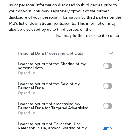
desparasitación
us or personal information disclosed to third parties prior to
de mascotas en
ARTÍCULOS DEL AUTOR
your opt-out. You may separately opt-out of the further
ayuda alimentaria
disclosure of your personal information by third parties on the
con la campaña
IAB’s list of downstream participants. This information may
«Desparasitar es
la leche»
also be disclosed by us to third parties on the
IAB’s List of
AGOSTO 5, 2026
Downstream Participants
that may further disclose it to other
third parties.
ACTUALIDAD
Boehringer
CLÍNICA
Personal Data Processing Opt Outs
Ingelheim
El papel del diagnóstico
presenta
I want to opt-out of the Sharing of my
por imagen en la
EkoVet+™ |
personal data.
dirofilariosis
Caninebeat® AI a
Opted In
cardiopulmonar canina
la comunidad de
cardiólogos
I want to opt-out of the Sale of my
Ant
ANTERIOR
SIGUIENTE
Siguiente
veterinarios
Personal Data.
AGOSTO 4, 2026
Opted In
I want to opt-out of processing my
ACTUALIDAD
ILP CEVE: ¡Ya
Personal Data for Targeted Advertising.
tenemos 210.000
Opted In
firmas
verificadas!
I want to opt-out of Collection, Use,
AGOSTO 4, 2026
Retention, Sale, and/or Sharing of my