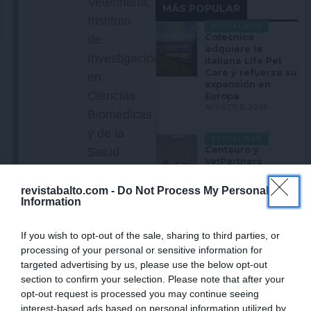
Veterinaria,
MÁS POPULAR
Instituto
ACTUALIDAD
Cotecnica
de
adquiere la
Investigación
italiana Life Pet
Care y refuerza su
en
expansión en
Ciencias
Europa
AGOSTO 5, 2026
Biomédicas
y de la
ACTUALIDAD
Centauro y
Salud
VetPartners
(IUIBS),
impulsan la
odontología
Universidad
revistabalto.com -
Do Not Process My Personal
veterinaria en
Information
de Las
Iberia con
tecnología y
Palmas
formación
If you wish to opt-out of the sale, sharing to third parties, or
especializada
de Gran
processing of your personal or sensitive information for
AGOSTO 5, 2026
Canaria.
targeted advertising by us, please use the below opt-out
section to confirm your selection. Please note that after your
ACTUALIDAD
opt-out request is processed you may continue seeing
Elanco y GUAW
interest-based ads based on personal information utilized by
convierten la