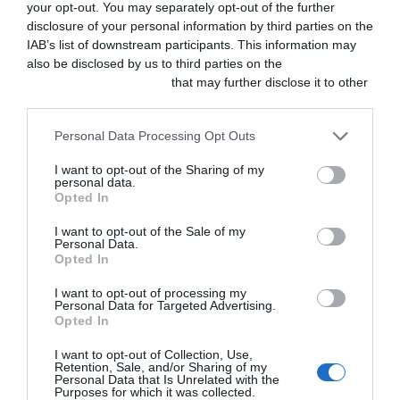
your opt-out. You may separately opt-out of the further
disclosure of your personal information by third parties on the
IAB’s list of downstream participants. This information may
also be disclosed by us to third parties on the
IAB’s List of
Downstream Participants
that may further disclose it to other
third parties.
Personal Data Processing Opt Outs
Ficción
I want to opt-out of the Sharing of my
Capítulo 6 – Diagnóstico:
personal data.
Opted In
asesinato
I want to opt-out of the Sale of my
Personal Data.
Ha aparecido otro cadáver de un veterinario,
Opted In
esta vez, en plena calle y, aparentemente,
I want to opt-out of processing my
Personal Data for Targeted Advertising.
intoxicado. Parece que recibió un pedido antes
Opted In
de morir, y el distribuidor ya lo conocíamos.
I want to opt-out of Collection, Use,
¿Tendrá algo que ver?
Retention, Sale, and/or Sharing of my
Personal Data that Is Unrelated with the
Purposes for which it was collected.