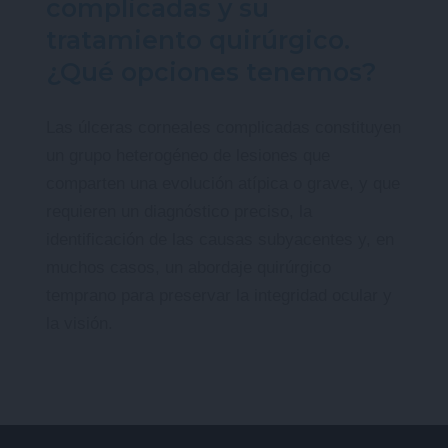
complicadas y su
tratamiento quirúrgico.
¿Qué opciones tenemos?
Las úlceras corneales complicadas constituyen
un grupo heterogéneo de lesiones que
comparten una evolución atípica o grave, y que
requieren un diagnóstico preciso, la
identificación de las causas subyacentes y, en
muchos casos, un abordaje quirúrgico
temprano para preservar la integridad ocular y
la visión.