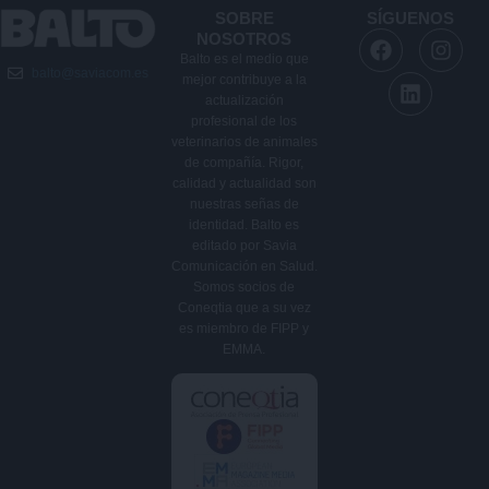
SOBRE
SÍGUENOS
F
L
I
NOSOTROS
a
i
n
Balto es el medio que
balto@saviacom.es
c
n
s
mejor contribuye a la
e
k
t
actualización
b
e
a
profesional de los
veterinarios de animales
o
d
g
de compañía. Rigor,
o
i
r
calidad y actualidad son
k
n
a
nuestras señas de
m
identidad. Balto es
editado por Savia
Comunicación en Salud.
Somos socios de
Coneqtia que a su vez
es miembro de FIPP y
EMMA.