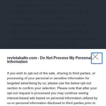
su origen desconocido y la resistencia al
tratamiento. Los hallazgos de los autores de
este trabajo refuerzan el potencial de los
microARN exosomales como herramientas
prácticas en el diagnóstico y seguimiento de la
epilepsia idiopática en perros, y abren la puerta
a nuevas estrategias de manejo más
personalizadas y eficaces.
revistabalto.com -
Do Not Process My Personal
Information
If you wish to opt-out of the sale, sharing to third parties, or
processing of your personal or sensitive information for
targeted advertising by us, please use the below opt-out
section to confirm your selection. Please note that after your
opt-out request is processed you may continue seeing
interest-based ads based on personal information utilized by
us or personal information disclosed to third parties prior to