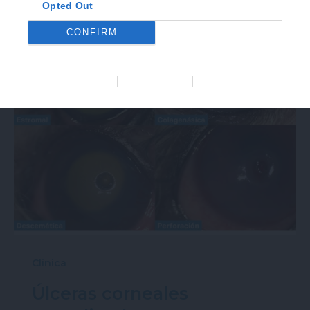
Opted Out
CONFIRM
Data Deletion
Data Access
Privacy Policy
Clínica
Úlceras corneales