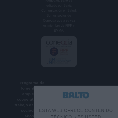
identidad. Balto es
editado por Savia
Comunicación en Salud.
Somos socios de
Coneqtia que a su vez
es miembro de FIPP y
EMMA.
Programa de
fomento del
empleo en
cooperativas de
trabajo asociado y
sociedades
ESTA WEB OFRECE CONTENIDO
laborales
TÉCNICO. ¿ES USTED