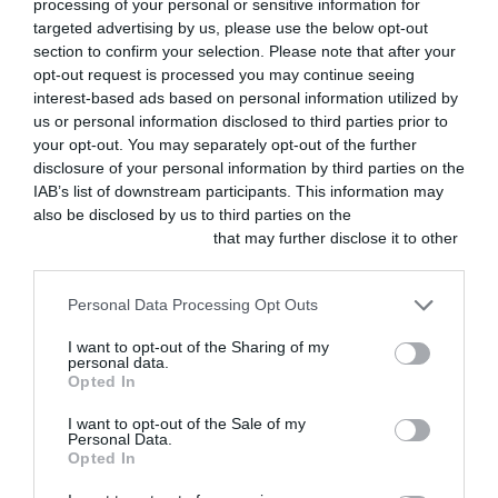
veterinarios y su
processing of your personal or sensitive information for
targeted advertising by us, please use the below opt-out
comunicación efectiva al
section to confirm your selection. Please note that after your
cliente en la clínica
opt-out request is processed you may continue seeing
interest-based ads based on personal information utilized by
veterinaria
us or personal information disclosed to third parties prior to
your opt-out. You may separately opt-out of the further
disclosure of your personal information by third parties on the
Un presupuesto bien estructurado refuerza la
IAB’s list of downstream participants. This information may
confianza del cliente al proporcionarle
also be disclosed by us to third parties on the
IAB’s List of
información clara sobre los costes de los
Downstream Participants
that may further disclose it to other
third parties.
servicios. Además, contribuye a una
planificación eficiente de los recursos de la
Personal Data Processing Opt Outs
empresa, ya que permite anticipar lo que
I want to opt-out of the Sharing of my
vamos a necesitar para atender a esos
personal data.
Opted In
pacientes.
I want to opt-out of the Sale of my
Personal Data.
Opted In