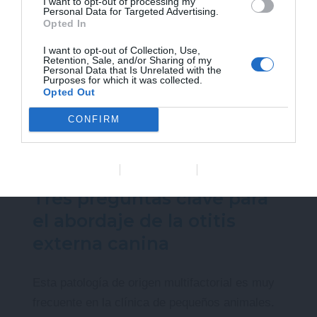
I want to opt-out of processing my
Personal Data for Targeted Advertising.
Opted In
I want to opt-out of Collection, Use,
Retention, Sale, and/or Sharing of my
Personal Data that Is Unrelated with the
Purposes for which it was collected.
Opted Out
CONFIRM
Clínica
Data Deletion
Data Access
Privacy Policy
Tres preguntas clave para
el abordaje de la otitis
externa canina
Esta patología de origen multifactorial es muy
frecuente en la clínica de pequeños animales.